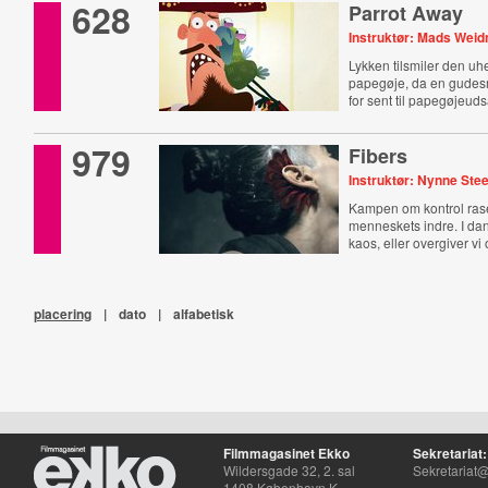
628
Parrot Away
Instruktør: Mads Weid
Lykken tilsmiler den u
papegøje, da en gudes
for sent til papegøjeuds
979
Fibers
Instruktør: Nynne Ste
Kampen om kontrol rase
menneskets indre. I d
kaos, eller overgiver vi 
placering
|
dato
|
alfabetisk
Filmmagasinet Ekko
Sekretariat:
Wildersgade 32, 2. sal
Sekretariat@
1408 København K