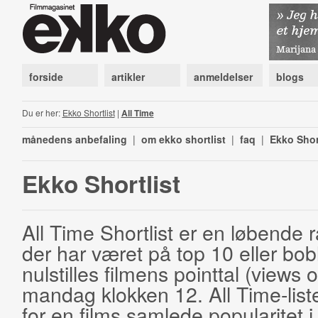
forside
artikler
anmeldelser
blogs
Du er her:
Ekko Shortlist
|
All Time
månedens anbefaling
|
om ekko shortlist
|
faq
|
Ekko Shor
Ekko Shortlist
All Time Shortlist er en løbende ra
der har været på top 10 eller bobl
nulstilles filmens pointtal (views 
mandag klokken 12. All Time-list
for en films samlede popularitet i 