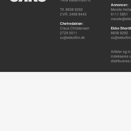
Annoncer:
Tlf. 8838 9292
Merete Hell
CVR. 3468 8443
6111 5851
merete@ekko
Chefredaktør:
Claus Christensen
Ekko Shortli
2729 0011
8838 9292
cc@ekkofilm.dk
cc@ekkofilm
Artikler og i
indekseres u
distribueres