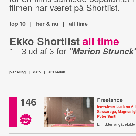
filmen har været på Shortlist.
top 10
|
her & nu
|
all time
Ekko Shortlist
all time
1 - 3 ud af 3 for
"Marion Strunck
placering
|
dato
|
alfabetisk
146
Freelance
Instruktør: Luciano A
Sessarego, Magnus Igl
Peter Smith
Awards
2024
En ridder får gådefulde 