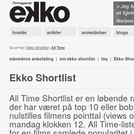
forside
artikler
anmeldelser
blogs
Du er her:
Ekko Shortlist
|
All Time
månedens anbefaling
|
om ekko shortlist
|
faq
|
Ekko Shor
Ekko Shortlist
All Time Shortlist er en løbende ra
der har været på top 10 eller bobl
nulstilles filmens pointtal (views 
mandag klokken 12. All Time-list
for en films samlede popularitet i 