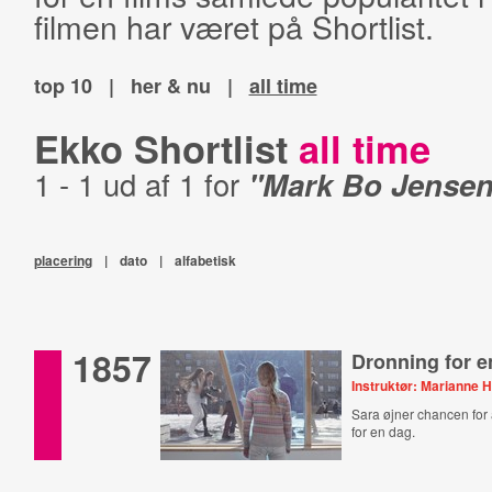
filmen har været på Shortlist.
top 10
|
her & nu
|
all time
Ekko Shortlist
all time
1 - 1 ud af 1 for
"Mark Bo Jensen
placering
|
dato
|
alfabetisk
1857
Dronning for e
Instruktør: Marianne 
Sara øjner chancen for 
for en dag.