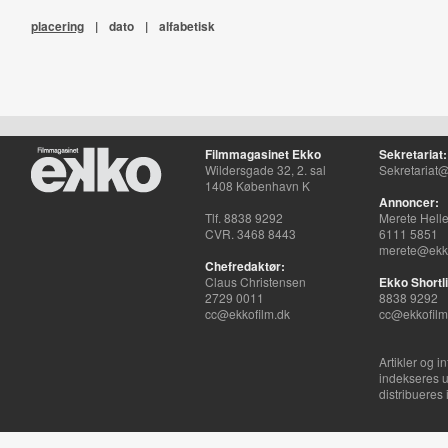
placering
|
dato
|
alfabetisk
Filmmagasinet Ekko
Sekretariat:
Wildersgade 32, 2. sal
Sekretariat@
1408 København K
Annoncer:
Tlf. 8838 9292
Merete Hell
CVR. 3468 8443
6111 5851
merete@ekko
Chefredaktør:
Claus Christensen
Ekko Shortli
2729 0011
8838 9292
cc@ekkofilm.dk
cc@ekkofilm
Artikler og i
indekseres u
distribueres