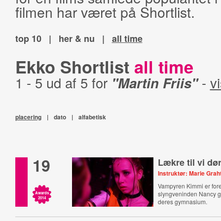
filmen har været på Shortlist.
top 10
|
her & nu
|
all time
Ekko Shortlist
all time
1 - 5 ud af 5 for
"Martin Friis"
-
vi
placering
|
dato
|
alfabetisk
19
Lækre til vi dø
Instruktør: Marie Gra
Vampyren Kimmi er forel
slyngveninden Nancy 
Awards
2014
deres gymnasium.