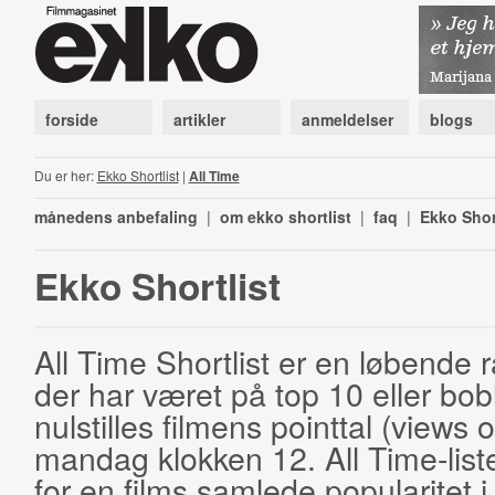
forside
artikler
anmeldelser
blogs
Du er her:
Ekko Shortlist
|
All Time
månedens anbefaling
|
om ekko shortlist
|
faq
|
Ekko Shor
Ekko Shortlist
All Time Shortlist er en løbende ra
der har været på top 10 eller bobl
nulstilles filmens pointtal (views 
mandag klokken 12. All Time-list
for en films samlede popularitet i 