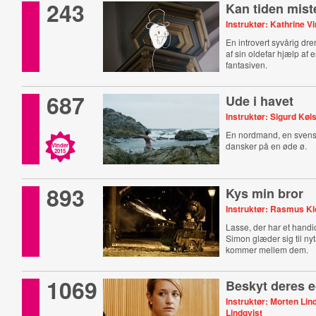
243
Kan tiden mist
Instruktør: Kathrine V
En introvert syvårig dren
af sin oldefar hjælp af
fantasiven.
687
Ude i havet
Instruktør: Sigurd Køl
En nordmand, en svens
dansker på en øde ø.
Vinder
2015
893
Kys min bror
Instruktør: Rasmus Kl
Lasse, der har et handi
Simon glæder sig til nyt
kommer mellem dem.
1069
Beskyt deres 
Instruktør: Morten Lin
Lindqvist