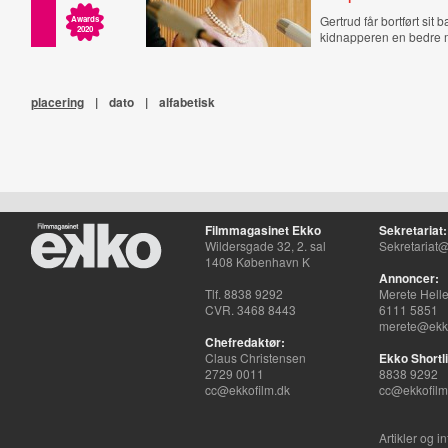
Gertrud får bortført sit 
Awards
2020
kidnapperen en bedre
placering
|
dato
|
alfabetisk
Filmmagasinet Ekko
Sekretariat:
Wildersgade 32, 2. sal
Sekretariat@
1408 København K
Annoncer:
Tlf. 8838 9292
Merete Hell
CVR. 3468 8443
6111 5851
merete@ekko
Chefredaktør:
Claus Christensen
Ekko Shortli
2729 0011
8838 9292
cc@ekkofilm.dk
cc@ekkofilm
Artikler og i