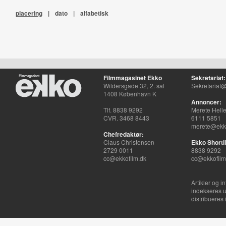
placering
|
dato
|
alfabetisk
Filmmagasinet Ekko
Sekretariat:
Wildersgade 32, 2. sal
Sekretariat@
1408 København K
Annoncer:
Tlf. 8838 9292
Merete Hell
CVR. 3468 8443
6111 5851
merete@ekko
Chefredaktør:
Claus Christensen
Ekko Shortli
2729 0011
8838 9292
cc@ekkofilm.dk
cc@ekkofilm
Artikler og i
indekseres u
distribueres