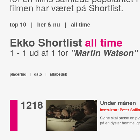
filmen har været på Shortlist.
top 10
|
her & nu
|
all time
Ekko Shortlist
all time
1 - 1 ud af 1 for
"Martin Watson"
placering
|
dato
|
alfabetisk
1218
Under månen
Instruktør: Peter Salli
Signe skal passe en pig
på en dyster hemmelig