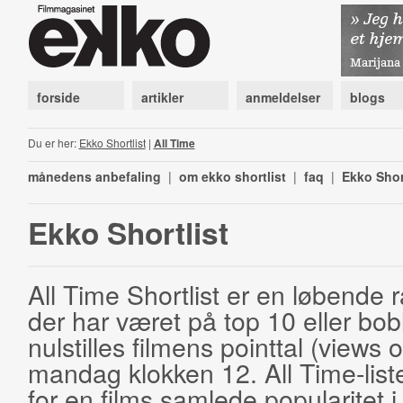
forside
artikler
anmeldelser
blogs
Du er her:
Ekko Shortlist
|
All Time
månedens anbefaling
|
om ekko shortlist
|
faq
|
Ekko Shor
Ekko Shortlist
All Time Shortlist er en løbende ra
der har været på top 10 eller bobl
nulstilles filmens pointtal (views 
mandag klokken 12. All Time-list
for en films samlede popularitet i 