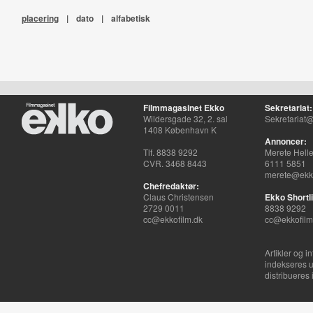
placering
|
dato
|
alfabetisk
Filmmagasinet Ekko
Sekretariat:
Wildersgade 32, 2. sal
Sekretariat@
1408 København K
Annoncer:
Tlf. 8838 9292
Merete Hell
CVR. 3468 8443
6111 5851
merete@ekko
Chefredaktør:
Claus Christensen
Ekko Shortli
2729 0011
8838 9292
cc@ekkofilm.dk
cc@ekkofilm
Artikler og i
indekseres u
distribueres