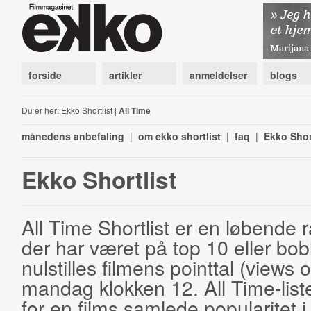
forside
artikler
anmeldelser
blogs
Du er her:
Ekko Shortlist
|
All Time
månedens anbefaling
|
om ekko shortlist
|
faq
|
Ekko Shor
Ekko Shortlist
All Time Shortlist er en løbende ra
der har været på top 10 eller bobl
nulstilles filmens pointtal (views 
mandag klokken 12. All Time-list
for en films samlede popularitet i 