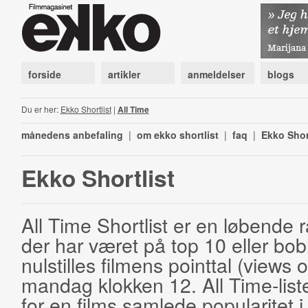
forside
artikler
anmeldelser
blogs
Du er her:
Ekko Shortlist
|
All Time
månedens anbefaling
|
om ekko shortlist
|
faq
|
Ekko Shor
Ekko Shortlist
All Time Shortlist er en løbende ra
der har været på top 10 eller bobl
nulstilles filmens pointtal (views 
mandag klokken 12. All Time-list
for en films samlede popularitet i 