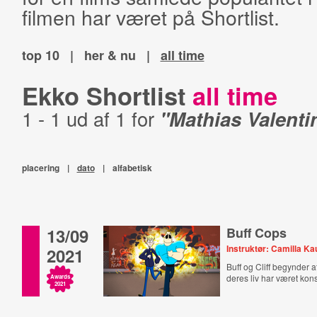
filmen har været på Shortlist.
top 10
|
her & nu
|
all time
Ekko Shortlist
all time
1 - 1 ud af 1 for
"Mathias Valent
placering
|
dato
|
alfabetisk
13/09
Buff Cops
Instruktør: Camilla K
2021
Buff og Cliff begynder a
deres liv har været kons
Awards
2021