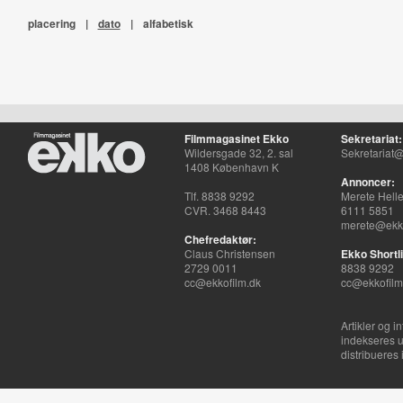
placering
|
dato
|
alfabetisk
Filmmagasinet Ekko
Sekretariat:
Wildersgade 32, 2. sal
Sekretariat@
1408 København K
Annoncer:
Tlf. 8838 9292
Merete Hell
CVR. 3468 8443
6111 5851
merete@ekko
Chefredaktør:
Claus Christensen
Ekko Shortli
2729 0011
8838 9292
cc@ekkofilm.dk
cc@ekkofilm
Artikler og i
indekseres u
distribueres