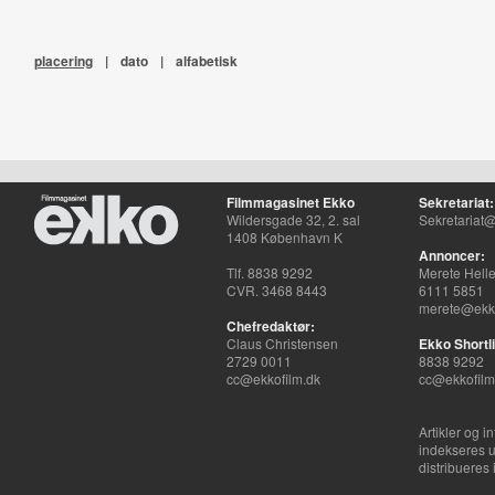
placering
|
dato
|
alfabetisk
Filmmagasinet Ekko
Sekretariat:
Wildersgade 32, 2. sal
Sekretariat@
1408 København K
Annoncer:
Tlf. 8838 9292
Merete Hell
CVR. 3468 8443
6111 5851
merete@ekko
Chefredaktør:
Claus Christensen
Ekko Shortli
2729 0011
8838 9292
cc@ekkofilm.dk
cc@ekkofilm
Artikler og i
indekseres u
distribueres