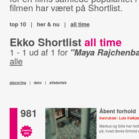
filmen har været på Shortlist.
top 10
|
her & nu
|
all time
Ekko Shortlist
all time
1 - 1 ud af 1 for
"Maya Rajchenb
alle
placering
|
dato
|
alfabetisk
981
Åbent forhold
Instruktør: Luis Kølk
Markus og Sille har helt
på, hvad deres forhold e
Awards
2024