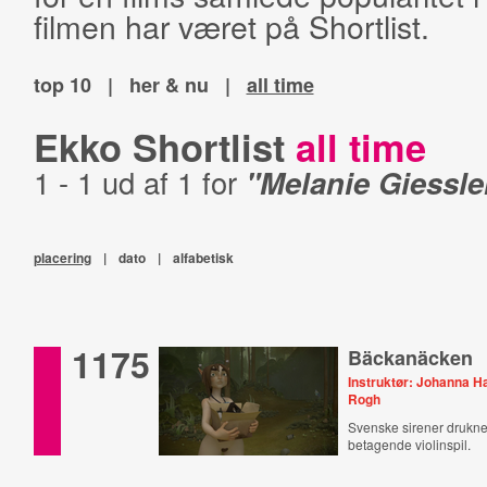
filmen har været på Shortlist.
top 10
|
her & nu
|
all time
Ekko Shortlist
all time
1 - 1 ud af 1 for
"Melanie Giessle
placering
|
dato
|
alfabetisk
1175
Bäckanäcken
Instruktør: Johanna 
Rogh
Svenske sirener drukn
betagende violinspil.