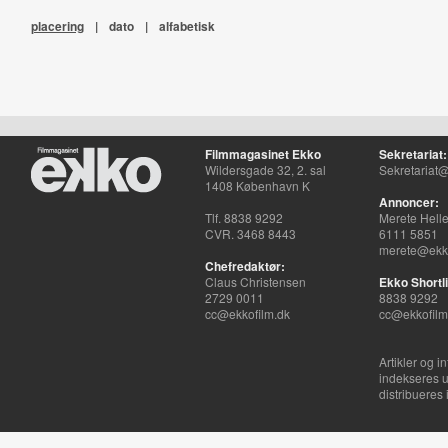
placering
|
dato
|
alfabetisk
Filmmagasinet Ekko
Sekretariat:
Wildersgade 32, 2. sal
Sekretariat@
1408 København K
Annoncer:
Tlf. 8838 9292
Merete Hell
CVR. 3468 8443
6111 5851
merete@ekko
Chefredaktør:
Claus Christensen
Ekko Shortli
2729 0011
8838 9292
cc@ekkofilm.dk
cc@ekkofilm
Artikler og i
indekseres u
distribueres