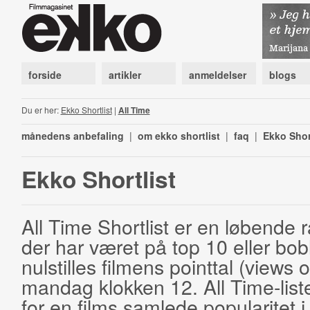
forside
artikler
anmeldelser
blogs
Du er her:
Ekko Shortlist
|
All Time
månedens anbefaling
|
om ekko shortlist
|
faq
|
Ekko Shor
Ekko Shortlist
All Time Shortlist er en løbende ra
der har været på top 10 eller bobl
nulstilles filmens pointtal (views 
mandag klokken 12. All Time-list
for en films samlede popularitet i 