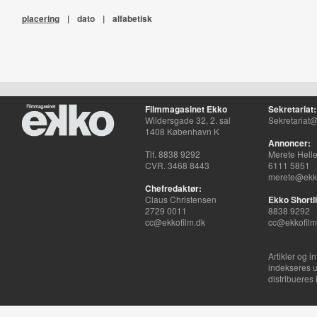
placering
|
dato
|
alfabetisk
Filmmagasinet Ekko
Sekretariat:
Wildersgade 32, 2. sal
Sekretariat@
1408 København K
Annoncer:
Tlf. 8838 9292
Merete Hell
CVR. 3468 8443
6111 5851
merete@ekko
Chefredaktør:
Claus Christensen
Ekko Shortli
2729 0011
8838 9292
cc@ekkofilm.dk
cc@ekkofilm
Artikler og i
indekseres u
distribueres