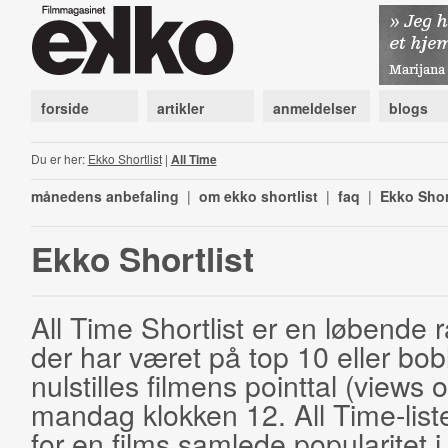
forside
artikler
anmeldelser
blogs
Du er her:
Ekko Shortlist
|
All Time
månedens anbefaling
|
om ekko shortlist
|
faq
|
Ekko Shor
Ekko Shortlist
All Time Shortlist er en løbende ra
der har været på top 10 eller bobl
nulstilles filmens pointtal (views 
mandag klokken 12. All Time-list
for en films samlede popularitet i 