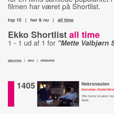
filmen har været på Shortlist.
top 10
|
her & nu
|
all time
Ekko Shortlist
all time
1 - 1 ud af 1 for
"Mette Valbjørn 
placering
|
dato
|
alfabetisk
1405
Nekronauten
Instruktør: Daniel Neu
Otto mener at være i k
døde.