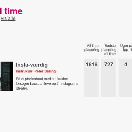
l time
-
vis alle
All time
Bedste
Uger p
placering
placering
top 1
all time
1818
727
4
Insta-værdig
Instruktør: Peter Salling
På et photoshoot med sin kusine
forsøger Laura at leve op til Instagrams
idealer.