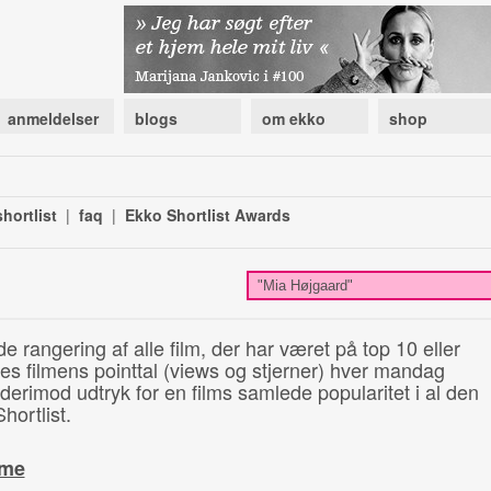
anmeldelser
blogs
om ekko
shop
hortlist
|
faq
|
Ekko Shortlist Awards
de rangering af alle film, der har været på top 10 eller
illes filmens pointtal (views og stjerner) hver mandag
 derimod udtryk for en films samlede popularitet i al den
hortlist.
ime