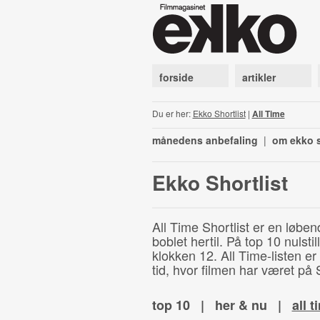
forside
artikler
Du er her:
Ekko Shortlist
|
All Time
månedens anbefaling
|
om ekko s
Ekko Shortlist
All Time Shortlist er en løben
boblet hertil. På top 10 nulst
klokken 12. All Time-listen er
tid, hvor filmen har været på S
top 10
|
her & nu
|
all t