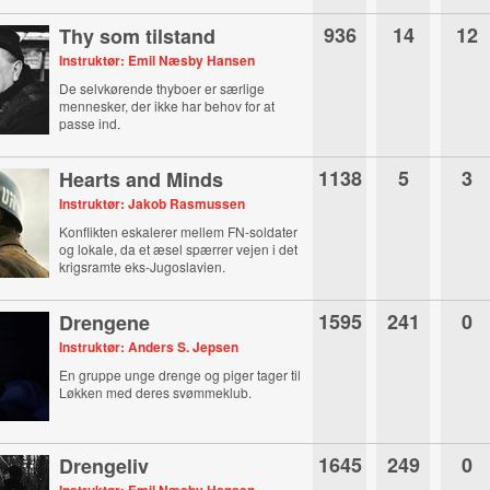
936
14
12
Thy som tilstand
Instruktør: Emil Næsby Hansen
De selvkørende thyboer er særlige
mennesker, der ikke har behov for at
passe ind.
1138
5
3
Hearts and Minds
Instruktør: Jakob Rasmussen
Konflikten eskalerer mellem FN-soldater
og lokale, da et æsel spærrer vejen i det
krigsramte eks-Jugoslavien.
1595
241
0
Drengene
Instruktør: Anders S. Jepsen
En gruppe unge drenge og piger tager til
Løkken med deres svømmeklub.
1645
249
0
Drengeliv