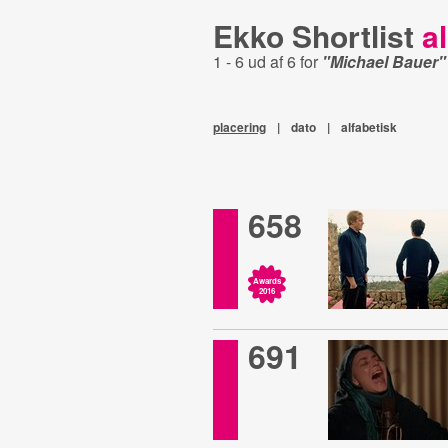
Ekko Shortlist
al
1 - 6 ud af 6 for
"Michael Bauer"
placering
|
dato
|
alfabetisk
658
Awards
2016
691