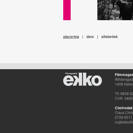
placering
|
dato
|
alfabetisk
Filmmagas
Wildersgade
1408 Købe
Tlf. 8838 9
CVR. 3468
Chefredak
Claus Chri
2729 0011
cc@ekkofil