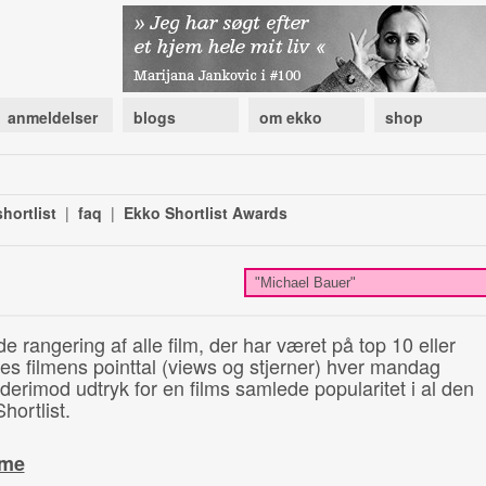
anmeldelser
blogs
om ekko
shop
hortlist
|
faq
|
Ekko Shortlist Awards
de rangering af alle film, der har været på top 10 eller
illes filmens pointtal (views og stjerner) hver mandag
 derimod udtryk for en films samlede popularitet i al den
hortlist.
ime