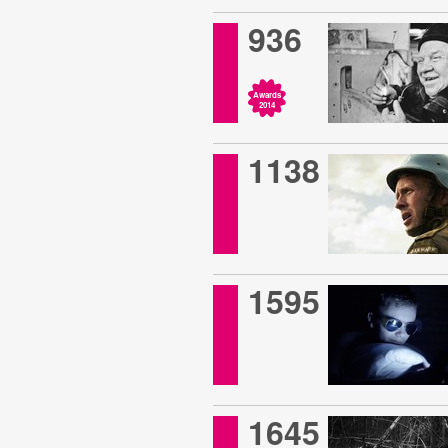
936
Awards
2014
1138
1595
1645