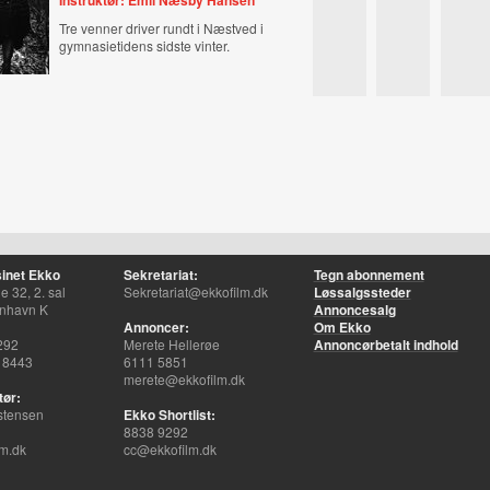
Instruktør: Emil Næsby Hansen
Tre venner driver rundt i Næstved i
gymnasietidens sidste vinter.
inet Ekko
Sekretariat:
Tegn abonnement
 32, 2. sal
Sekretariat@ekkofilm.dk
Løssalgssteder
nhavn K
Annoncesalg
Annoncer:
Om Ekko
292
Merete Hellerøe
Annoncørbetalt indhold
 8443
6111 5851
merete@ekkofilm.dk
tør:
stensen
Ekko Shortlist:
8838 9292
m.dk
cc@ekkofilm.dk