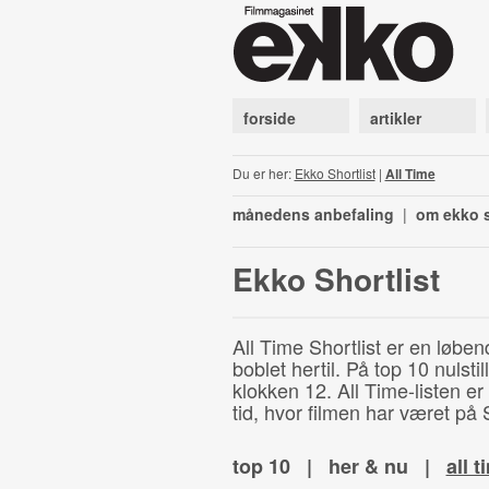
forside
artikler
Du er her:
Ekko Shortlist
|
All Time
månedens anbefaling
|
om ekko s
Ekko Shortlist
All Time Shortlist er en løben
boblet hertil. På top 10 nulst
klokken 12. All Time-listen er
tid, hvor filmen har været på S
top 10
|
her & nu
|
all t