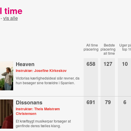
l time
-
vis alle
All time
Bedste
Uger p
placering
placering
top 1
all time
658
127
10
Heaven
Instruktør: Josefine Kirkeskov
Victorias kærlighedsideal slår revner, da
hun besøger sine forældre i Spanien.
691
79
6
Dissonans
Instruktør: Theis Mølstrøm
Christensen
Et kræftsygt musikerpar forsøger at
genfinde deres fælles klang.