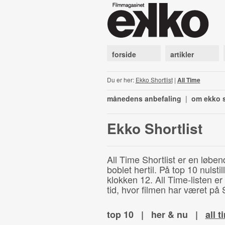
forside
artikler
Du er her:
Ekko Shortlist
|
All Time
månedens anbefaling
|
om ekko s
Ekko Shortlist
All Time Shortlist er en løben
boblet hertil. På top 10 nulst
klokken 12. All Time-listen er
tid, hvor filmen har været på S
top 10
|
her & nu
|
all t