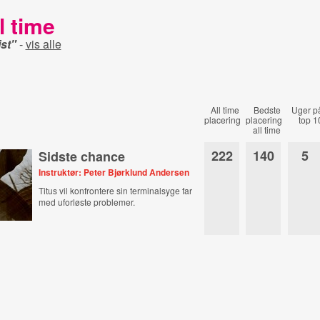
l time
st"
-
vis alle
All time
Bedste
Uger p
placering
placering
top 1
all time
222
140
5
Sidste chance
Instruktør: Peter Bjørklund Andersen
Titus vil konfrontere sin terminalsyge far
med uforløste problemer.