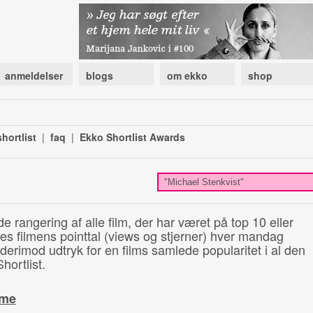
anmeldelser
blogs
om ekko
shop
hortlist
|
faq
|
Ekko Shortlist Awards
de rangering af alle film, der har været på top 10 eller
illes filmens pointtal (views og stjerner) hver mandag
 derimod udtryk for en films samlede popularitet i al den
hortlist.
ime