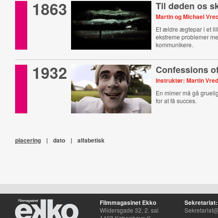
1863
Til døden os sk
Martin og Michael Vre
Et ældre ægtepar i et li
ekstreme problemer me
kommunikere.
1932
Confessions o
Instruktør: Martin Vre
En mimer må gå grueli
for at få succes.
placering
|
dato
|
alfabetisk
Filmmagasinet Ekko
Sekretariat:
Wildersgade 32, 2. sal
Sekretariat@
1408 København K