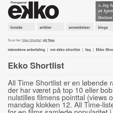
forside
artikler
anmeldelser
blogs
Du er her:
Ekko Shortlist
|
All Time
månedens anbefaling
|
om ekko shortlist
|
faq
|
Ekko Shor
Ekko Shortlist
All Time Shortlist er en løbende ra
der har været på top 10 eller bobl
nulstilles filmens pointtal (views 
mandag klokken 12. All Time-list
for en films samlede popularitet i 