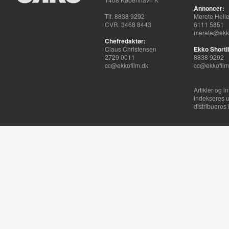
Annoncer:
Tlf. 8838 9292
Merete Hell
CVR. 3468 8443
6111 5851
merete@ekko
Chefredaktør:
Claus Christensen
Ekko Shortli
2729 0011
8838 9292
cc@ekkofilm.dk
cc@ekkofilm
Artikler og i
indekseres u
distribueres