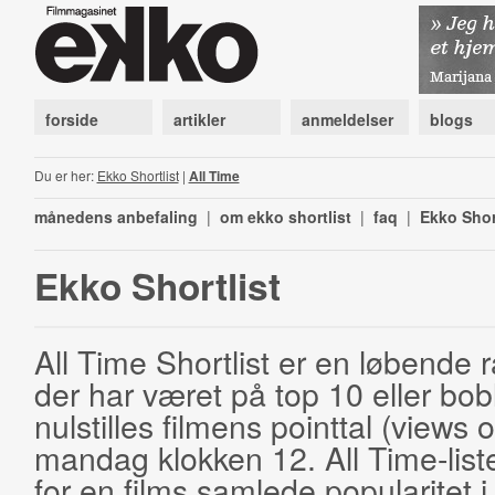
forside
artikler
anmeldelser
blogs
Du er her:
Ekko Shortlist
|
All Time
månedens anbefaling
|
om ekko shortlist
|
faq
|
Ekko Shor
Ekko Shortlist
All Time Shortlist er en løbende ra
der har været på top 10 eller bobl
nulstilles filmens pointtal (views 
mandag klokken 12. All Time-list
for en films samlede popularitet i 