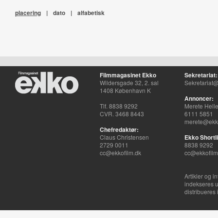
placering
|
dato
|
alfabetisk
Filmmagasinet Ekko
Sekretariat:
Wildersgade 32, 2. sal
Sekretariat@
1408 København K
Annoncer:
Tlf. 8838 9292
Merete Hell
CVR. 3468 8443
6111 5851
merete@ekko
Chefredaktør:
Claus Christensen
Ekko Shortli
2729 0011
8838 9292
cc@ekkofilm.dk
cc@ekkofilm
Artikler og i
indekseres u
distribueres