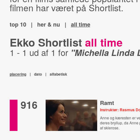
filmen har været på Shortlist.
top 10
|
her & nu
|
all time
Ekko Shortlist
all time
1 - 1 ud af 1 for
"Michella Linda 
placering
|
dato
|
alfabetisk
916
Ramt
Instruktør: Rasmus D
Anne og kæresten er v
deres bryllup, da Anne
af sklerose.