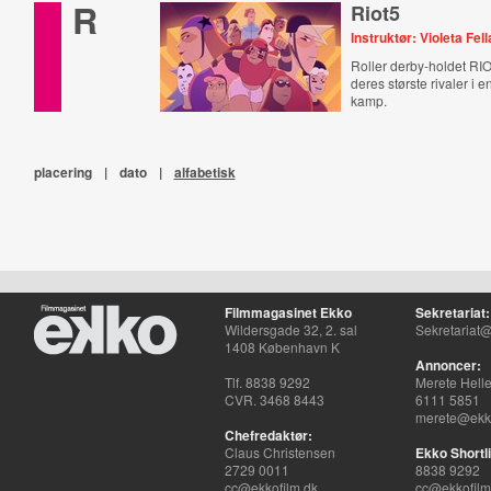
R
Riot5
Instruktør: Violeta Fel
Roller derby-holdet RI
deres største rivaler i 
kamp.
placering
|
dato
|
alfabetisk
Filmmagasinet Ekko
Sekretariat:
Wildersgade 32, 2. sal
Sekretariat@
1408 København K
Annoncer:
Tlf. 8838 9292
Merete Hell
CVR. 3468 8443
6111 5851
merete@ekko
Chefredaktør:
Claus Christensen
Ekko Shortli
2729 0011
8838 9292
cc@ekkofilm.dk
cc@ekkofilm