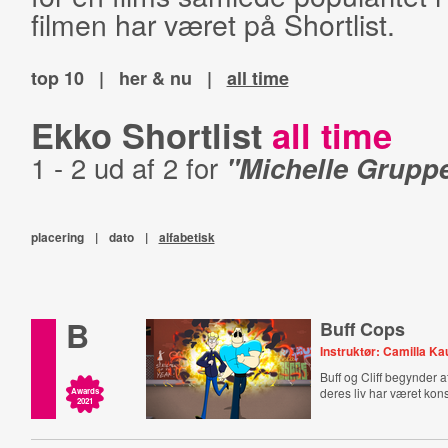
filmen har været på Shortlist.
top 10
|
her & nu
|
all time
Ekko Shortlist
all time
1 - 2 ud af 2 for
"Michelle Gruppe
placering
|
dato
|
alfabetisk
B
Buff Cops
Instruktør: Camilla K
Buff og Cliff begynder a
deres liv har været kons
Awards
2021