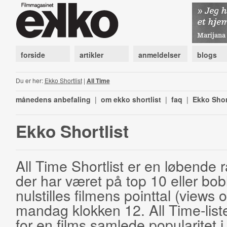
forside
artikler
anmeldelser
blogs
Du er her:
Ekko Shortlist
|
All Time
månedens anbefaling
|
om ekko shortlist
|
faq
|
Ekko Shor
Ekko Shortlist
All Time Shortlist er en løbende ra
der har været på top 10 eller bobl
nulstilles filmens pointtal (views 
mandag klokken 12. All Time-list
for en films samlede popularitet i 