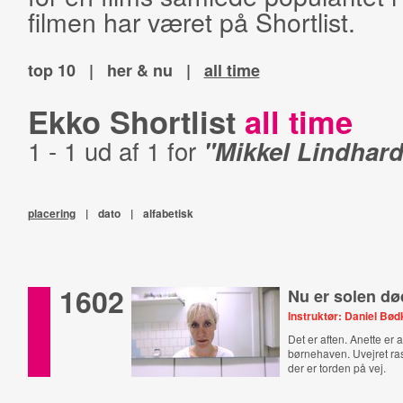
filmen har været på Shortlist.
top 10
|
her & nu
|
all time
Ekko Shortlist
all time
1 - 1 ud af 1 for
"Mikkel Lindhard
placering
|
dato
|
alfabetisk
1602
Nu er solen dø
Instruktør: Daniel Bø
Det er aften. Anette er a
børnehaven. Uvejret ra
der er torden på vej.