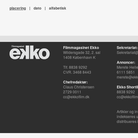
placering
|
dato
|
alfabetisk
Filmmagasinet Ekko
Sekretariat:
Wildersgade 32, 2. sal
Sekretariat@
1408 København K
Annoncer:
Tlf. 8838 9292
Merete Hell
CVR. 3468 8443
6111 5851
merete@ekko
Chefredaktør:
Claus Christensen
Ekko Shortli
2729 0011
8838 9292
cc@ekkofilm.dk
cc@ekkofilm
Artikler og i
indekseres u
distribueres