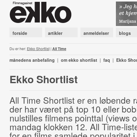
forside
artikler
anmeldelser
blogs
Du er her:
Ekko Shortlist
|
All Time
månedens anbefaling
|
om ekko shortlist
|
faq
|
Ekko Shor
Ekko Shortlist
All Time Shortlist er en løbende ra
der har været på top 10 eller bobl
nulstilles filmens pointtal (views 
mandag klokken 12. All Time-list
for en films samlede popularitet i 