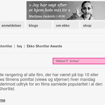
anmeldelser
blogs
om ekko
shop
hortlist
|
faq
|
Ekko Shortlist Awards
de rangering af alle film, der har været på top 10 eller
illes filmens pointtal (views og stjerner) hver mandag
 derimod udtryk for en films samlede popularitet i al den
hortlist.
ime