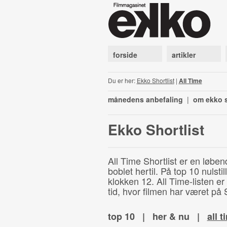
forside
artikler
Du er her:
Ekko Shortlist
|
All Time
månedens anbefaling
|
om ekko s
Ekko Shortlist
All Time Shortlist er en løben
boblet hertil. På top 10 nulst
klokken 12. All Time-listen er
tid, hvor filmen har været på S
top 10
|
her & nu
|
all t