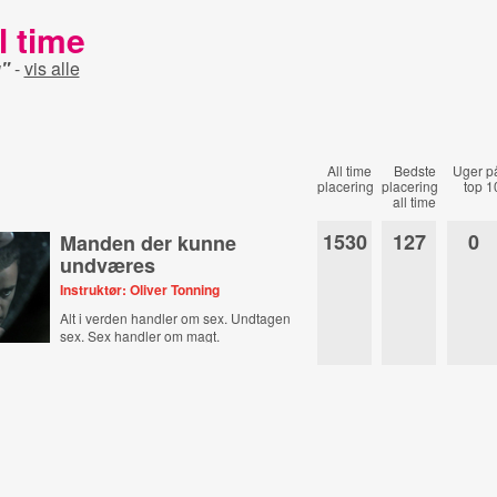
l time
u"
-
vis alle
All time
Bedste
Uger p
placering
placering
top 1
all time
1530
127
0
Manden der kunne
undværes
Instruktør: Oliver Tonning
Alt i verden handler om sex. Undtagen
sex. Sex handler om magt.