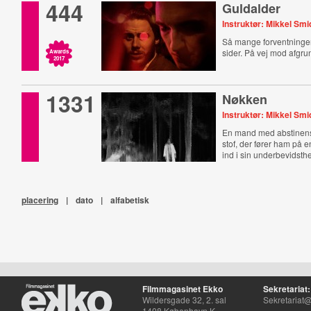
444
Guldalder
Instruktør: Mikkel Smi
Så mange forventninger.
sider. På vej mod afgru
Awards
2017
1331
Nøkken
Instruktør: Mikkel Smi
En mand med abstinens
stof, der fører ham på e
ind i sin underbevidsth
placering
|
dato
|
alfabetisk
Filmmagasinet Ekko
Sekretariat:
Wildersgade 32, 2. sal
Sekretariat@
1408 København K