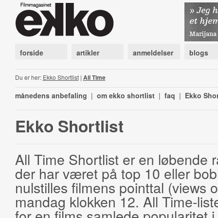
forside
artikler
anmeldelser
blogs
Du er her:
Ekko Shortlist
|
All Time
månedens anbefaling
|
om ekko shortlist
|
faq
|
Ekko Shor
Ekko Shortlist
All Time Shortlist er en løbende ra
der har været på top 10 eller bobl
nulstilles filmens pointtal (views 
mandag klokken 12. All Time-list
for en films samlede popularitet i 