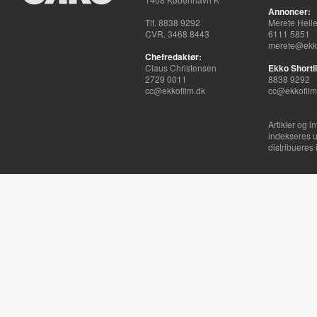
Annoncer:
Tlf. 8838 9292
Merete Hell
CVR. 3468 8443
6111 5851
merete@ekko
Chefredaktør:
Claus Christensen
Ekko Shortli
2729 0011
8838 9292
cc@ekkofilm.dk
cc@ekkofilm
Artikler og i
indekseres u
distribueres