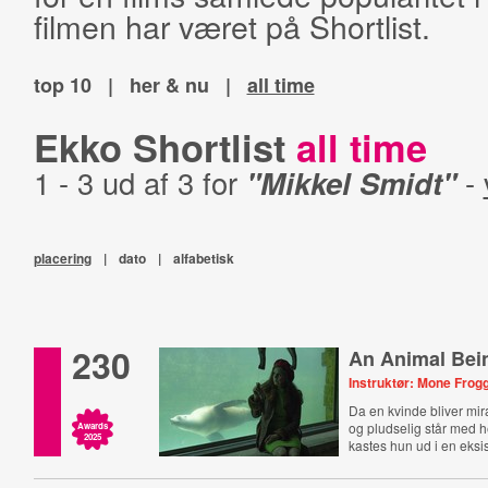
filmen har været på Shortlist.
top 10
|
her & nu
|
all time
Ekko Shortlist
all time
1 - 3 ud af 3 for
"Mikkel Smidt"
-
placering
|
dato
|
alfabetisk
230
An Animal Bei
Instruktør: Mone Frog
Da en kvinde bliver mir
og pludselig står med he
Awards
2025
kastes hun ud i en eksis