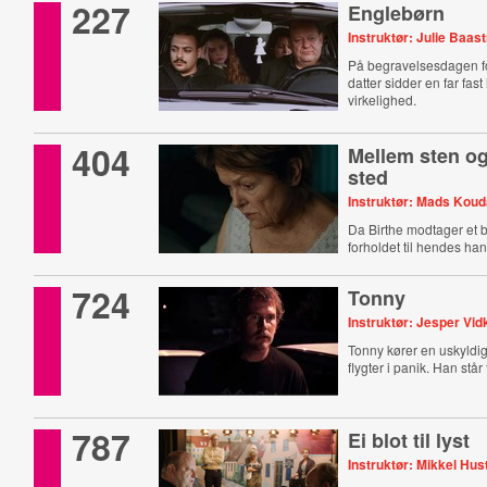
227
Englebørn
Instruktør: Julie Baas
På begravelsesdagen fo
datter sidder en far fa
virkelighed.
404
Mellem sten og
sted
Instruktør: Mads Koud
Da Birthe modtager et 
forholdet til hendes ha
724
Tonny
Instruktør: Jesper V
Tonny kører en uskyldi
flygter i panik. Han står t
787
Ei blot til lyst
Instruktør: Mikkel Hu