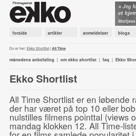
forside
artikler
anmeldelser
blogs
Du er her:
Ekko Shortlist
|
All Time
månedens anbefaling
|
om ekko shortlist
|
faq
|
Ekko Shor
Ekko Shortlist
All Time Shortlist er en løbende ra
der har været på top 10 eller bobl
nulstilles filmens pointtal (views 
mandag klokken 12. All Time-list
for en films samlede popularitet i 