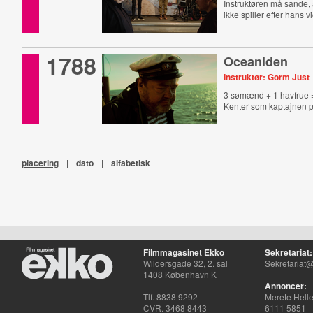
Instruktøren må sande, 
ikke spiller efter hans vi
1788
Oceaniden
Instruktør: Gorm Just
3 sømænd + 1 havfrue 
Kenter som kaptajnen p
placering
|
dato
|
alfabetisk
Filmmagasinet Ekko
Sekretariat:
Wildersgade 32, 2. sal
Sekretariat@
1408 København K
Annoncer:
Tlf. 8838 9292
Merete Hell
CVR. 3468 8443
6111 5851