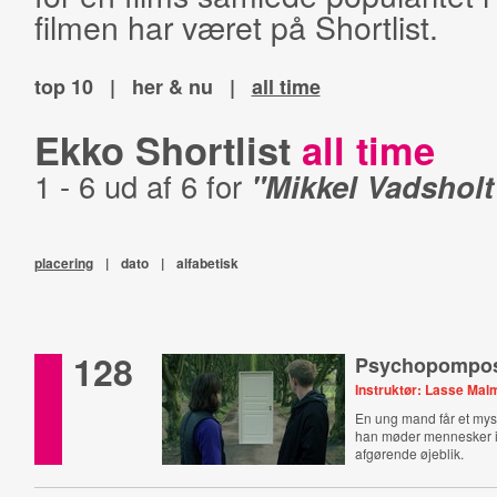
filmen har været på Shortlist.
top 10
|
her & nu
|
all time
Ekko Shortlist
all time
1 - 6 ud af 6 for
"Mikkel Vadsholt
placering
|
dato
|
alfabetisk
128
Psychopompo
Instruktør: Lasse Ma
En ung mand får et myst
han møder mennesker i
afgørende øjeblik.