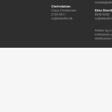
merete@ekko
Chefredaktør:
Claus Christensen
Ekko Shortli
2729 0011
8838 9292
cc@ekkofilm.dk
cc@ekkofilm
Artikler og i
indekseres u
distribueres