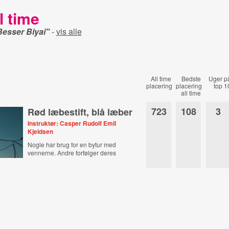
l time
Besser Biyai"
-
vis alle
All time
Bedste
Uger p
placering
placering
top 1
all time
723
108
3
Rød læbestift, blå læber
Instruktør: Casper Rudolf Emil
Kjeldsen
Nogle har brug for en bytur med
vennerne. Andre forfølger deres
fantasier.