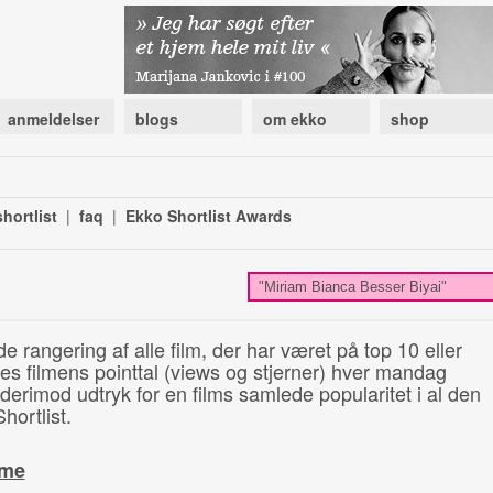
anmeldelser
blogs
om ekko
shop
hortlist
|
faq
|
Ekko Shortlist Awards
de rangering af alle film, der har været på top 10 eller
illes filmens pointtal (views og stjerner) hver mandag
 derimod udtryk for en films samlede popularitet i al den
hortlist.
ime