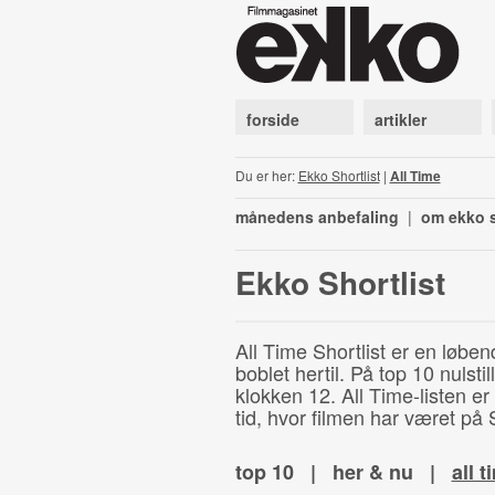
forside
artikler
Du er her:
Ekko Shortlist
|
All Time
månedens anbefaling
|
om ekko s
Ekko Shortlist
All Time Shortlist er en løben
boblet hertil. På top 10 nulst
klokken 12. All Time-listen er
tid, hvor filmen har været på S
top 10
|
her & nu
|
all t