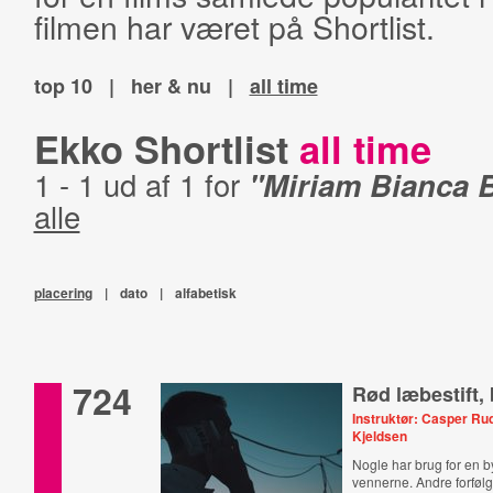
filmen har været på Shortlist.
top 10
|
her & nu
|
all time
Ekko Shortlist
all time
1 - 1 ud af 1 for
"Miriam Bianca B
alle
placering
|
dato
|
alfabetisk
724
Rød læbestift,
Instruktør: Casper Rud
Kjeldsen
Nogle har brug for en 
vennerne. Andre forføl