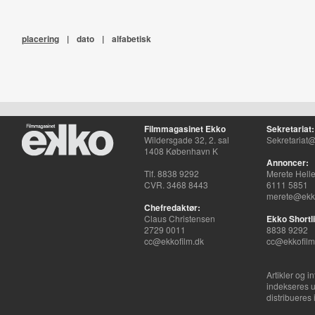
fantasier.
placering
|
dato
|
alfabetisk
Filmmagasinet Ekko
Sekretariat:
Wildersgade 32, 2. sal
Sekretariat@
1408 København K
Annoncer:
Tlf. 8838 9292
Merete Hell
CVR. 3468 8443
6111 5851
merete@ekko
Chefredaktør:
Claus Christensen
Ekko Shortli
2729 0011
8838 9292
cc@ekkofilm.dk
cc@ekkofilm
Artikler og i
indekseres u
distribueres