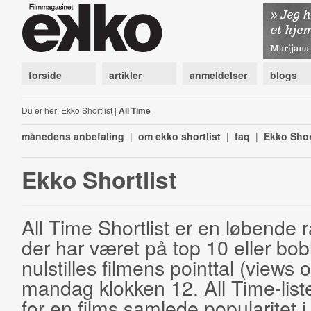
forside
artikler
anmeldelser
blogs
Du er her:
Ekko Shortlist
|
All Time
månedens anbefaling
|
om ekko shortlist
|
faq
|
Ekko Shor
Ekko Shortlist
All Time Shortlist er en løbende ra
der har været på top 10 eller bobl
nulstilles filmens pointtal (views 
mandag klokken 12. All Time-list
for en films samlede popularitet i 