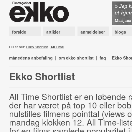
forside
artikler
anmeldelser
blogs
Du er her:
Ekko Shortlist
|
All Time
månedens anbefaling
|
om ekko shortlist
|
faq
|
Ekko Shor
Ekko Shortlist
All Time Shortlist er en løbende ra
der har været på top 10 eller bobl
nulstilles filmens pointtal (views 
mandag klokken 12. All Time-list
for en films samlede popularitet i 