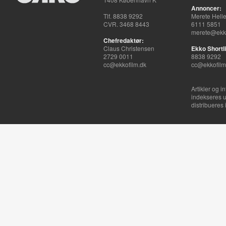
Annoncer:
Tlf. 8838 9292
Merete Hell
CVR. 3468 8443
6111 5851
merete@ekko
Chefredaktør:
Claus Christensen
Ekko Shortli
2729 0011
8838 9292
cc@ekkofilm.dk
cc@ekkofilm
Artikler og i
indekseres u
distribueres