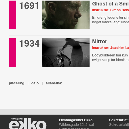
1691
Ghost of a Smi
Instruktør: Simon Bon
En dreng leder efter sin
noget mørke langt unde
1934
Mirror
Instruktør: Joachim L
Bodybuilderen har kun s
evige kamp for idealkr
placering
|
dato
|
alfabetisk
Filmmagasinet Ekko
Sekretariat:
Wildersgade 32, 2. sal
Sekretariat@
1408 København K