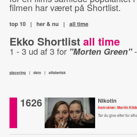
filmen har været på Shortlist.
top 10
|
her & nu
|
all time
Ekko Shortlist
all time
1 - 3 ud af 3 for
"Morten Green"
placering
|
dato
|
alfabetisk
1626
Nikotin
Instruktør: Martin Ki
Tør du give efter for 