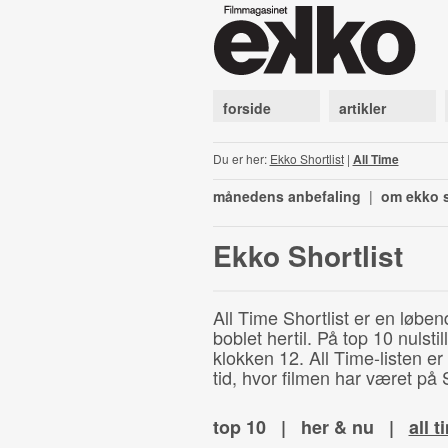
forside
artikler
Du er her:
Ekko Shortlist
|
All Time
månedens anbefaling
|
om ekko s
Ekko Shortlist
All Time Shortlist er en løben
boblet hertil. På top 10 nulst
klokken 12. All Time-listen er
tid, hvor filmen har været på S
top 10
|
her & nu
|
all t