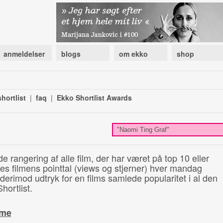
anmeldelser
blogs
om ekko
shop
hortlist
|
faq
|
Ekko Shortlist Awards
de rangering af alle film, der har været på top 10 eller
illes filmens pointtal (views og stjerner) hver mandag
 derimod udtryk for en films samlede popularitet i al den
hortlist.
ime