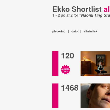
Ekko Shortlist
al
1 - 2 ud af 2 for
"Naomi Ting Gra
placering
|
dato
|
alfabetisk
120
Awards
2018
1468