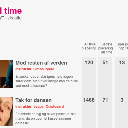
l time
f"
-
vis alle
All time
Bedste
Uger p
placering
placering
top 1
all time
120
51
13
Mod resten af verden
Instruktør: Simon Lykke
Et søskendepar slår igen, hvis nogen
sårer dem. Men hvor længe kan de blive
ved med at kæmpe?
1468
71
3
Tak for dansen
Instruktør: Jesper Quistgaard
En kvinde er syg og bliver passet af sin
mand, da en uventet trussel rammer
deres liv.