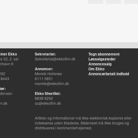
inet Ekko
Sekretariat:
Tegn abonnement
 32, 2. sal
Sekretariat@ekkofilm.dk
Løssalgssteder
nhavn K
Annoncesalg
Annoncer:
Om Ekko
292
Merete Hellerøe
Annoncørbetalt indhold
 8443
6111 5851
merete@ekkofilm.dk
tør:
stensen
Ekko Shortlist:
8838 9292
m.dk
cc@ekkofilm.dk
Artikler og informationer må ikke elektronisk kopieres eller
indekseres uden tilladelse. Materialet må ikke bruges og
distribueres i kommercielt øjemed.