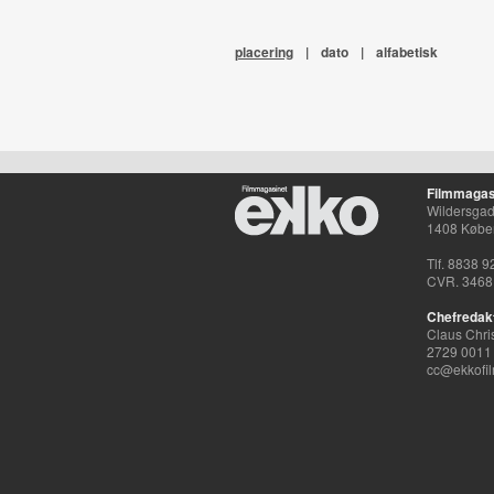
placering
|
dato
|
alfabetisk
Filmmagas
Wildersgade
1408 Købe
Tlf. 8838 9
CVR. 3468
Chefredak
Claus Chri
2729 0011
cc@ekkofil