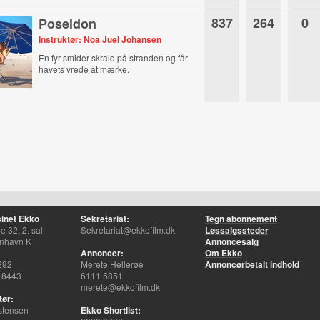
837
264
0
Poseidon
Instruktør: Noa Juel Johansen
En fyr smider skrald på stranden og får
havets vrede at mærke.
inet Ekko
Sekretariat:
Tegn abonnement
 32, 2. sal
Sekretariat@ekkofilm.dk
Løssalgssteder
nhavn K
Annoncesalg
Annoncer:
Om Ekko
292
Merete Hellerøe
Annoncørbetalt indhold
 8443
6111 5851
merete@ekkofilm.dk
tør:
stensen
Ekko Shortlist: