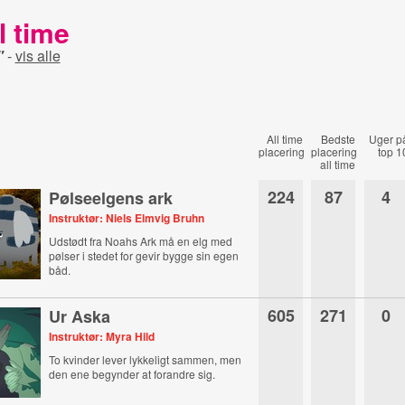
l time
"
-
vis alle
All time
Bedste
Uger p
placering
placering
top 1
all time
224
87
4
Pølseelgens ark
Instruktør: Niels Elmvig Bruhn
Udstødt fra Noahs Ark må en elg med
pølser i stedet for gevir bygge sin egen
båd.
605
271
0
Ur Aska
Instruktør: Myra Hild
To kvinder lever lykkeligt sammen, men
den ene begynder at forandre sig.