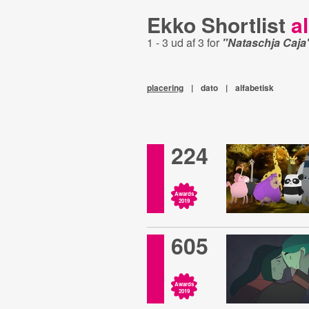
Ekko Shortlist
al
1 - 3 ud af 3 for
"Nataschja Caja
placering
|
dato
|
alfabetisk
224
Awards
2019
605
Awards
2019