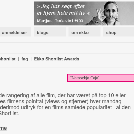
anmeldelser
blogs
om ekko
shop
hortlist
|
faq
|
Ekko Shortlist Awards
de rangering af alle film, der har været på top 10 eller
illes filmens pointtal (views og stjerner) hver mandag
 derimod udtryk for en films samlede popularitet i al den
hortlist.
ime