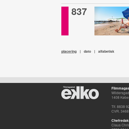
837
placering
|
dato
|
alfabetisk
Filmmagas
Wildersgade
1408 Købe
Tlf. 8838 9
CVR. 3468
Chefredak
Claus Chri