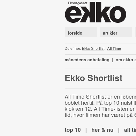
forside
artikler
Du er her:
Ekko Shortlist
|
All Time
månedens anbefaling
|
om ekko s
Ekko Shortlist
All Time Shortlist er en løben
boblet hertil. På top 10 nulst
klokken 12. All Time-listen er
tid, hvor filmen har været på S
top 10
|
her & nu
|
all t