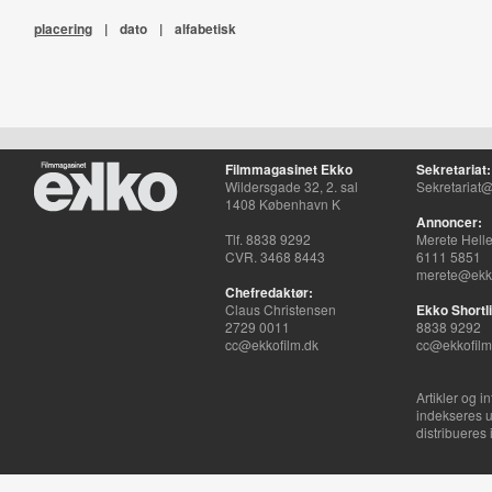
placering
|
dato
|
alfabetisk
Filmmagasinet Ekko
Sekretariat:
Wildersgade 32, 2. sal
Sekretariat@
1408 København K
Annoncer:
Tlf. 8838 9292
Merete Hell
CVR. 3468 8443
6111 5851
merete@ekko
Chefredaktør:
Claus Christensen
Ekko Shortli
2729 0011
8838 9292
cc@ekkofilm.dk
cc@ekkofilm
Artikler og i
indekseres u
distribueres