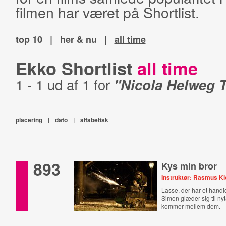
filmen har været på Shortlist.
top 10
|
her & nu
|
all time
Ekko Shortlist
all time
1 - 1 ud af 1 for
"Nicola Helweg
placering
|
dato
|
alfabetisk
893
Kys min bror
Instruktør: Rasmus Kl
Lasse, der har et handi
Simon glæder sig til nyt
kommer mellem dem.