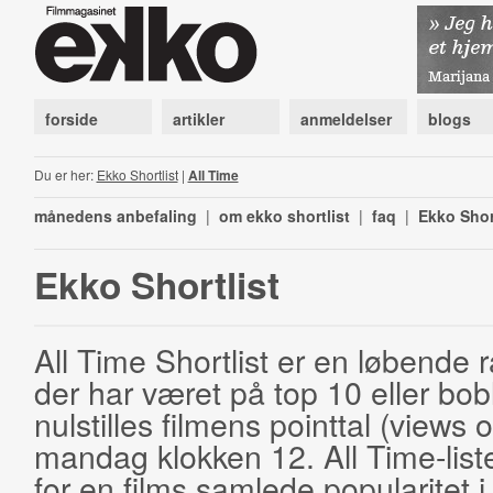
forside
artikler
anmeldelser
blogs
Du er her:
Ekko Shortlist
|
All Time
månedens anbefaling
|
om ekko shortlist
|
faq
|
Ekko Shor
Ekko Shortlist
All Time Shortlist er en løbende ra
der har været på top 10 eller bobl
nulstilles filmens pointtal (views 
mandag klokken 12. All Time-list
for en films samlede popularitet i 