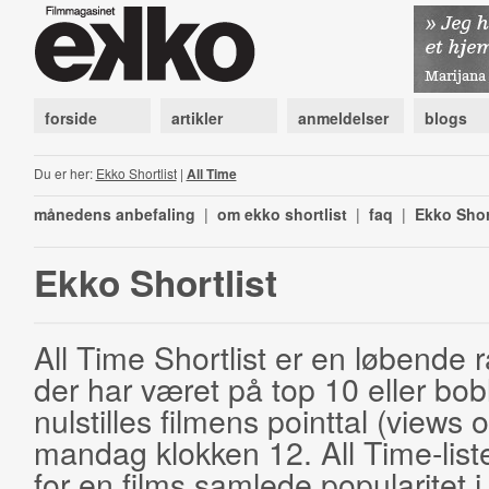
forside
artikler
anmeldelser
blogs
Du er her:
Ekko Shortlist
|
All Time
månedens anbefaling
|
om ekko shortlist
|
faq
|
Ekko Shor
Ekko Shortlist
All Time Shortlist er en løbende ra
der har været på top 10 eller bobl
nulstilles filmens pointtal (views 
mandag klokken 12. All Time-list
for en films samlede popularitet i 