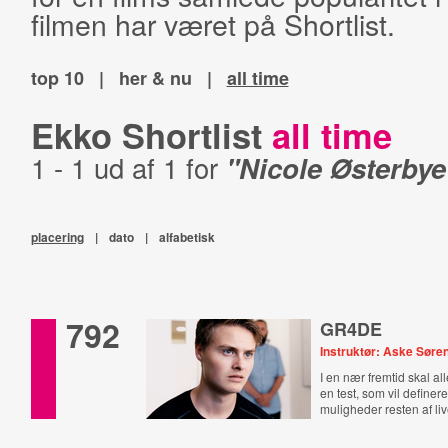
filmen har været på Shortlist.
top 10
|
her & nu
|
all time
Ekko Shortlist
all time
1 - 1 ud af 1 for
"Nicole Østerbye
placering
|
dato
|
alfabetisk
792
GR4DE
Instruktør: Aske Søre
I en nær fremtid skal all
en test, som vil definer
muligheder resten af liv