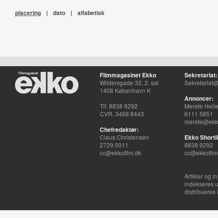
placering
|
dato
|
alfabetisk
Filmmagasinet Ekko
Sekretariat:
Wildersgade 32, 2. sal
Sekretariat@
1408 København K
Annoncer:
Tlf. 8838 9292
Merete Hell
CVR. 3468 8443
6111 5851
merete@ekko
Chefredaktør:
Claus Christensen
Ekko Shortli
2729 0011
8838 9292
cc@ekkofilm.dk
cc@ekkofilm
Artikler og i
indekseres u
distribueres