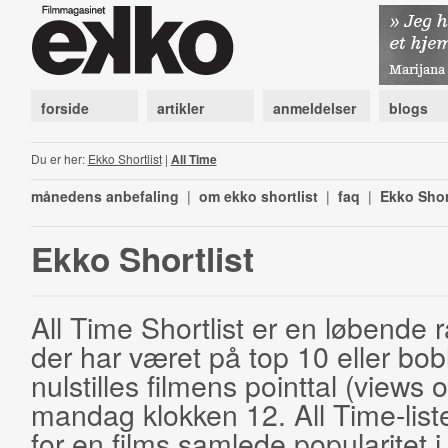
forside
artikler
anmeldelser
blogs
Du er her:
Ekko Shortlist
|
All Time
månedens anbefaling
|
om ekko shortlist
|
faq
|
Ekko Shor
Ekko Shortlist
All Time Shortlist er en løbende ra
der har været på top 10 eller bobl
nulstilles filmens pointtal (views 
mandag klokken 12. All Time-list
for en films samlede popularitet i 