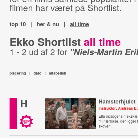
filmen har været på Shortlist.
top 10
|
her & nu
|
all time
Ekko Shortlist
all time
1 - 2 ud af 2 for
"Niels-Martin Er
placering
|
dato
|
alfabetisk
H
Hamsterhjulet
Instruktør: Andreas Et
Ella opsøger sin ekskæ
militærbase, der ligger 
Vinder
2021
skoven.