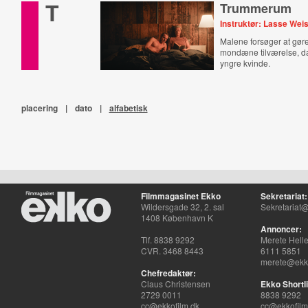
T
Trummerum
Instruktør: Lasse Wei
Malene forsøger at gør
mondæne tilværelse, d
yngre kvinde.
placering
|
dato
|
alfabetisk
Filmmagasinet Ekko
Sekretariat:
Wildersgade 32, 2. sal
Sekretariat@
1408 København K
Annoncer:
Tlf. 8838 9292
Merete Hell
CVR. 3468 8443
6111 5851
merete@ekko
Chefredaktør:
Claus Christensen
Ekko Shortli
2729 0011
8838 9292
cc@ekkofilm.dk
cc@ekkofilm