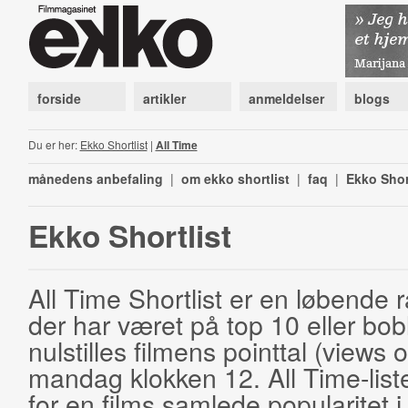
forside
artikler
anmeldelser
blogs
Du er her:
Ekko Shortlist
|
All Time
månedens anbefaling
|
om ekko shortlist
|
faq
|
Ekko Shor
Ekko Shortlist
All Time Shortlist er en løbende ra
der har været på top 10 eller bobl
nulstilles filmens pointtal (views 
mandag klokken 12. All Time-list
for en films samlede popularitet i 