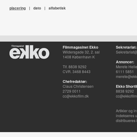
placering
|
dato
|
alfabetisk
Filmmagasinet Ekko
Sekretariat:
Wildersgade 32, 2. sal
Sekretariat@
1408 København K
Annoncer:
Tlf. 8838 9292
Merete Hell
CVR. 3468 8443
6111 5851
merete@ekko
Chefredaktør:
Claus Christensen
Ekko Shortli
2729 0011
8838 9292
cc@ekkofilm.dk
cc@ekkofilm
Artikler og i
indekseres u
distribueres