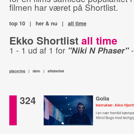
filmen har været på Shortlist.
top 10
|
her & nu
|
all time
Ekko Shortlist
all time
1 - 1 ud af 1 for
"Niki N Phaser"
placering
|
dato
|
alfabetisk
324
Golia
Instruktør: Alice Hjort
I en nær fremtid kæmpe
Xtinct Bugs mod techgi