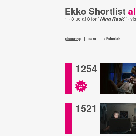
Ekko Shortlist
al
1 - 3 ud af 3 for
"Nina Rask"
-
vis
placering
|
dato
|
alfabetisk
1254
Awards
2023
1521