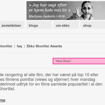
anmeldelser
blogs
om ekko
shop
hortlist
|
faq
|
Ekko Shortlist Awards
de rangering af alle film, der har været på top 10 eller
illes filmens pointtal (views og stjerner) hver mandag
 derimod udtryk for en films samlede popularitet i al den
hortlist.
ime