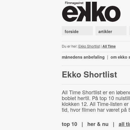
forside
artikler
Du er her:
Ekko Shortlist
|
All Time
månedens anbefaling
|
om ekko s
Ekko Shortlist
All Time Shortlist er en løben
boblet hertil. På top 10 nulst
klokken 12. All Time-listen er
tid, hvor filmen har været på S
top 10
|
her & nu
|
all t