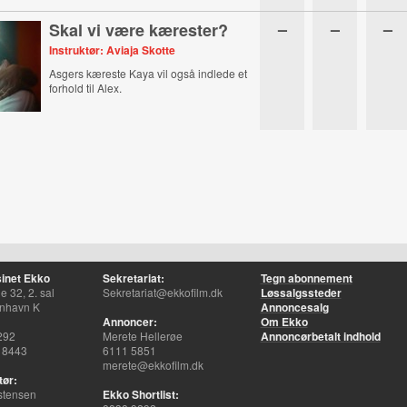
–
–
–
Skal vi være kærester?
Instruktør: Aviaja Skotte
Asgers kæreste Kaya vil også indlede et
forhold til Alex.
inet Ekko
Sekretariat:
Tegn abonnement
 32, 2. sal
Sekretariat@ekkofilm.dk
Løssalgssteder
nhavn K
Annoncesalg
Annoncer:
Om Ekko
292
Merete Hellerøe
Annoncørbetalt indhold
 8443
6111 5851
merete@ekkofilm.dk
tør:
stensen
Ekko Shortlist: