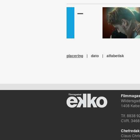
–
placering
|
dato
|
alfabetisk
Filmmagas
Wildersgade
1408 Købe
Tlf. 8838 9
CVR. 3468
Chefredak
Claus Chri