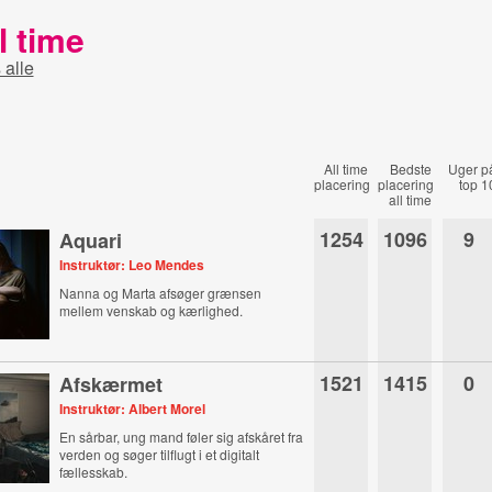
l time
 alle
All time
Bedste
Uger p
placering
placering
top 1
all time
1254
1096
9
Aquari
Instruktør: Leo Mendes
Nanna og Marta afsøger grænsen
mellem venskab og kærlighed.
1521
1415
0
Afskærmet
Instruktør: Albert Morel
En sårbar, ung mand føler sig afskåret fra
verden og søger tilflugt i et digitalt
fællesskab.