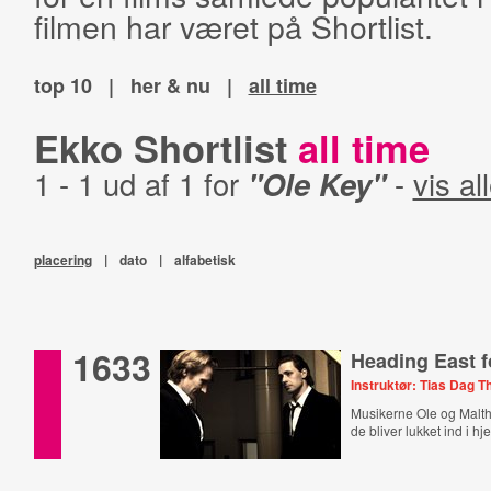
filmen har været på Shortlist.
top 10
|
her & nu
|
all time
Ekko Shortlist
all time
1 - 1 ud af 1 for
"Ole Key"
-
vis al
placering
|
dato
|
alfabetisk
1633
Heading East f
Instruktør: Tias Dag
Musikerne Ole og Malth
de bliver lukket ind i hj