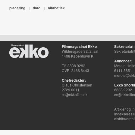
placering
|
dato
|
alfabetisk
Filmmagasinet Ekko
Sekretariat:
Wildersgade 32, 2. sal
Sekretariat@
1408 København K
Annoncer:
Tlf. 8838 9292
Merete Hell
CVR. 3468 8443
6111 5851
merete@ekko
Chefredaktør:
Claus Christensen
Ekko Shortli
2729 0011
8838 9292
cc@ekkofilm.dk
cc@ekkofilm
Artikler og i
indekseres u
distribueres