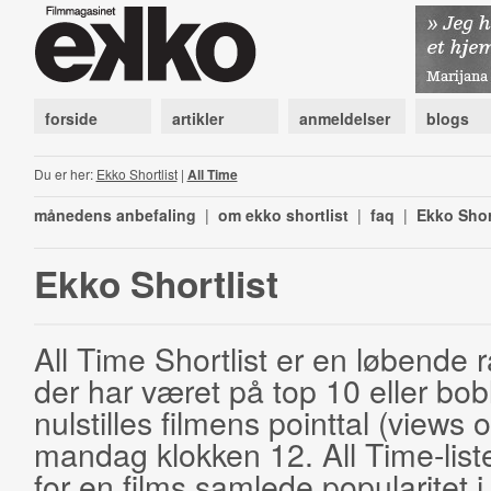
forside
artikler
anmeldelser
blogs
Du er her:
Ekko Shortlist
|
All Time
månedens anbefaling
|
om ekko shortlist
|
faq
|
Ekko Shor
Ekko Shortlist
All Time Shortlist er en løbende ra
der har været på top 10 eller bobl
nulstilles filmens pointtal (views 
mandag klokken 12. All Time-list
for en films samlede popularitet i 