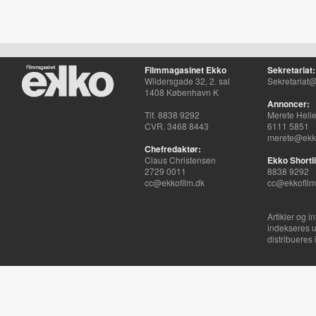
Filmmagasinet Ekko
Sekretariat:
Wildersgade 32, 2. sal
Sekretariat@
1408 København K
Annoncer:
Tlf. 8838 9292
Merete Hell
CVR. 3468 8443
6111 5851
merete@ekko
Chefredaktør:
Claus Christensen
Ekko Shortli
2729 0011
8838 9292
cc@ekkofilm.dk
cc@ekkofilm
Artikler og i
indekseres u
distribueres