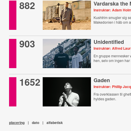
882
Vardarska the
Instruktør: Adam Hol
Kushtrim smugler sig sel
Makedonien i håb om at 
903
Unidentified
Instruktør: Alfred Laur
En gruppe mennesker v
hen, selv om ingen har 
1652
Gaden
Instruktør: Phillip Jac
Fra overklassen til ghe
hyldes gaden.
placering
|
dato
|
alfabetisk