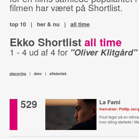
filmen har været på Shortlist.
top 10
|
her & nu
|
all time
Ekko Shortlist
all time
1 - 4 ud af 4 for
"Oliver Klitgård"
placering
|
dato
|
alfabetisk
529
La Fami
Instruktør: Phillip Jac
Fouli tager på en retrosp
hvor alting startede i M