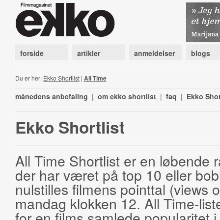
forside
artikler
anmeldelser
blogs
Du er her:
Ekko Shortlist
|
All Time
månedens anbefaling
|
om ekko shortlist
|
faq
|
Ekko Shor
Ekko Shortlist
All Time Shortlist er en løbende ra
der har været på top 10 eller bobl
nulstilles filmens pointtal (views 
mandag klokken 12. All Time-list
for en films samlede popularitet i 