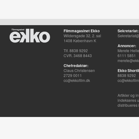
Filmmagasinet Ekko
Sekretariat:
Wildersgade 32, 2. sal
Sekretariat@
1408 København K
Annoncer:
Tlf. 8838 9292
Merete Hell
CVR. 3468 8443
6111 5851
merete@ekko
Chefredaktør:
Claus Christensen
Ekko Shortli
2729 0011
8838 9292
cc@ekkofilm.dk
cc@ekkofilm
Artikler og i
indekseres u
distribueres