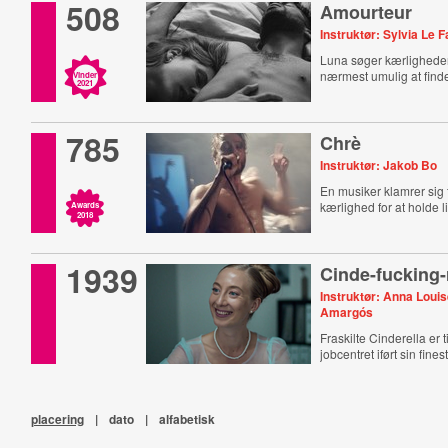
508
Amourteur
Instruktør: Sylvia Le 
Luna søger kærlighede
nærmest umulig at find
Vinder
2021
785
Chrè
Instruktør: Jakob Bo
En musiker klamrer sig t
kærlighed for at holde l
Awards
2018
1939
Cinde-fucking-
Instruktør: Anna Loui
Amargós
Fraskilte Cinderella er 
jobcentret iført sin fines
placering
|
dato
|
alfabetisk