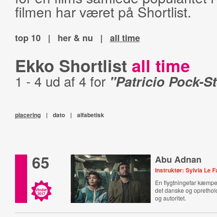
filmen har været på Shortlist.
top 10
|
her & nu
|
all time
Ekko Shortlist
all time
1 - 4 ud af 4 for
"Patricio Pock-St
placering
|
dato
|
alfabetisk
65
Abu Adnan
Instruktør: Sylvia Le 
En flygtningefar kæmper f
det danske og oprethol
Vinder
2017
og autoritet.