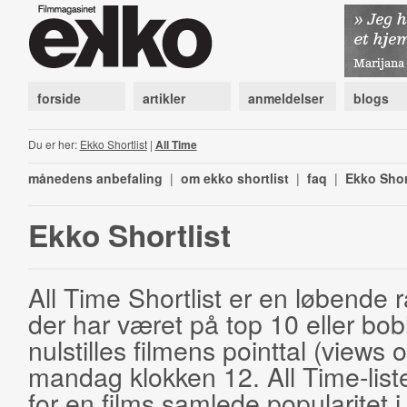
forside
artikler
anmeldelser
blogs
Du er her:
Ekko Shortlist
|
All Time
månedens anbefaling
|
om ekko shortlist
|
faq
|
Ekko Shor
Ekko Shortlist
All Time Shortlist er en løbende ra
der har været på top 10 eller bobl
nulstilles filmens pointtal (views 
mandag klokken 12. All Time-list
for en films samlede popularitet i 