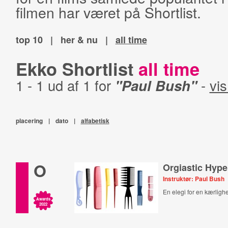
filmen har været på Shortlist.
top 10
|
her & nu
|
all time
Ekko Shortlist
all time
1 - 1 ud af 1 for
"Paul Bush"
-
vis
placering
|
dato
|
alfabetisk
O
Orgiastic Hype
Instruktør: Paul Bush
En elegi for en kærlighe
Awards
2022