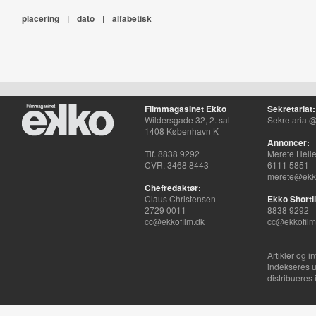
placering
|
dato
|
alfabetisk
Filmmagasinet Ekko
Sekretariat:
Wildersgade 32, 2. sal
Sekretariat@
1408 København K
Annoncer:
Tlf. 8838 9292
Merete Hell
CVR. 3468 8443
6111 5851
merete@ekko
Chefredaktør:
Claus Christensen
Ekko Shortli
2729 0011
8838 9292
cc@ekkofilm.dk
cc@ekkofilm
Artikler og i
indekseres u
distribueres