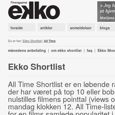
forside
artikler
anmeldelser
blogs
Du er her:
Ekko Shortlist
|
All Time
månedens anbefaling
|
om ekko shortlist
|
faq
|
Ekko Shor
Ekko Shortlist
All Time Shortlist er en løbende ra
der har været på top 10 eller bobl
nulstilles filmens pointtal (views 
mandag klokken 12. All Time-list
for en films samlede popularitet i 