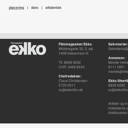
placering
|
dato
|
alfabetisk
Filmmagasinet Ekko
Sekretariat:
Wildersgade 32, 2. sal
Sekretariat@
1408 København K
Annoncer:
Tlf. 8838 9292
Merete Hell
CVR. 3468 8443
6111 5851
merete@ekko
Chefredaktør:
Claus Christensen
Ekko Shortli
2729 0011
8838 9292
cc@ekkofilm.dk
cc@ekkofilm
Artikler og i
indekseres u
distribueres