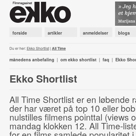
forside
artikler
anmeldelser
blogs
Du er her:
Ekko Shortlist
|
All Time
månedens anbefaling
|
om ekko shortlist
|
faq
|
Ekko Shor
Ekko Shortlist
All Time Shortlist er en løbende ra
der har været på top 10 eller bobl
nulstilles filmens pointtal (views 
mandag klokken 12. All Time-list
for en films samlede popularitet i 