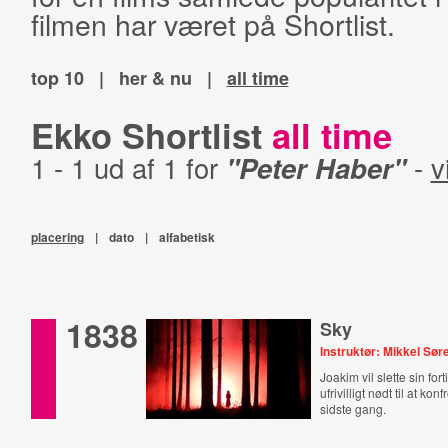
filmen har været på Shortlist.
top 10
|
her & nu
|
all time
Ekko Shortlist
all time
1 - 1 ud af 1 for
"Peter Haber"
-
v
placering
|
dato
|
alfabetisk
1838
Sky
Instruktør: Mikkel Sø
Joakim vil slette sin for
ufrivilligt nødt til at ko
sidste gang.