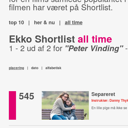
filmen har været på Shortlist.
top 10
|
her & nu
|
all time
Ekko Shortlist
all time
1 - 2 ud af 2 for
"Peter Vinding"
placering
|
dato
|
alfabetisk
545
Separeret
Instruktør: Danny Th
En lille pige må ikke se