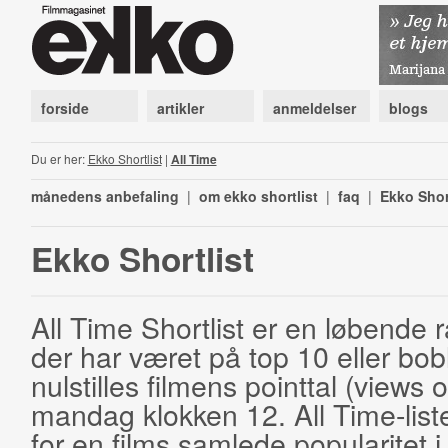
forside
artikler
anmeldelser
blogs
Du er her:
Ekko Shortlist
|
All Time
månedens anbefaling
|
om ekko shortlist
|
faq
|
Ekko Shor
Ekko Shortlist
All Time Shortlist er en løbende ra
der har været på top 10 eller bobl
nulstilles filmens pointtal (views 
mandag klokken 12. All Time-list
for en films samlede popularitet i 