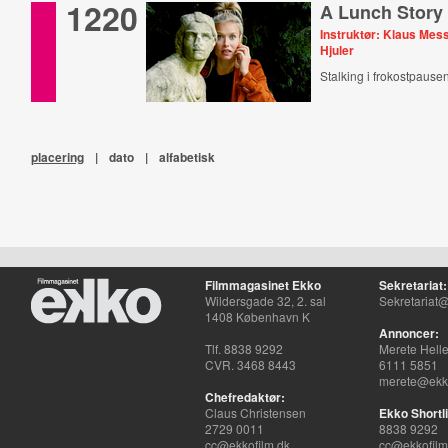
1220
A Lunch Story
Instruktør: Klaus Mes
Hjuler
Stalking i frokostpause
placering
|
dato
|
alfabetisk
Filmmagasinet Ekko
Sekretariat:
Wildersgade 32, 2. sal
Sekretariat@
1408 København K
Annoncer:
Tlf. 8838 9292
Merete Hell
CVR. 3468 8443
6111 5851
merete@ekko
Chefredaktør:
Claus Christensen
Ekko Shortli
2729 0011
8838 9292
cc@ekkofilm.dk
cc@ekkofilm