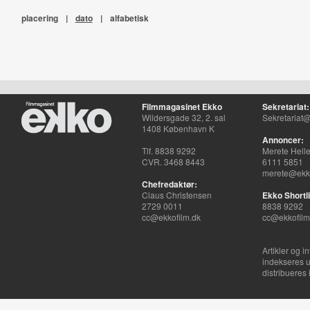
placering
|
dato
|
alfabetisk
Filmmagasinet Ekko
Sekretariat:
Wildersgade 32, 2. sal
Sekretariat@
1408 København K
Annoncer:
Tlf. 8838 9292
Merete Hell
CVR. 3468 8443
6111 5851
merete@ekko
Chefredaktør:
Claus Christensen
Ekko Shortli
2729 0011
8838 9292
cc@ekkofilm.dk
cc@ekkofilm
Artikler og i
indekseres u
distribueres