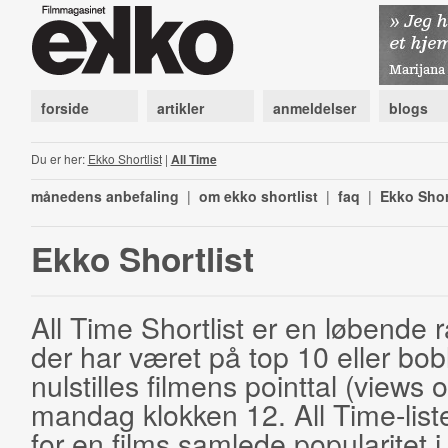
forside
artikler
anmeldelser
blogs
Du er her:
Ekko Shortlist
|
All Time
månedens anbefaling
|
om ekko shortlist
|
faq
|
Ekko Shor
Ekko Shortlist
All Time Shortlist er en løbende ra
der har været på top 10 eller bobl
nulstilles filmens pointtal (views 
mandag klokken 12. All Time-list
for en films samlede popularitet i 