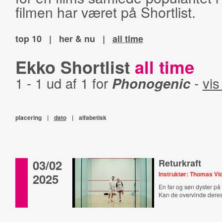
filmen har været på Shortlist.
top 10
|
her & nu
|
all time
Ekko Shortlist
all time
1 - 1 ud af 1 for
Phonogenic
-
vis
placering
|
dato
|
alfabetisk
03/02
Returkraft
Instruktør: Thomas V
2025
En far og søn dyster p
Kan de overvinde deres