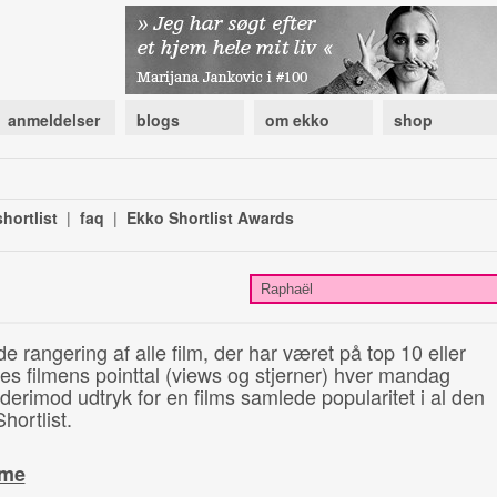
anmeldelser
blogs
om ekko
shop
hortlist
|
faq
|
Ekko Shortlist Awards
de rangering af alle film, der har været på top 10 eller
illes filmens pointtal (views og stjerner) hver mandag
 derimod udtryk for en films samlede popularitet i al den
hortlist.
ime