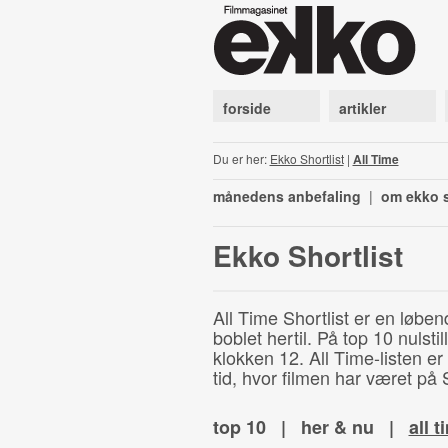
forside
artikler
Du er her:
Ekko Shortlist
|
All Time
månedens anbefaling
|
om ekko s
Ekko Shortlist
All Time Shortlist er en løben
boblet hertil. På top 10 nulst
klokken 12. All Time-listen er
tid, hvor filmen har været på S
top 10
|
her & nu
|
all t