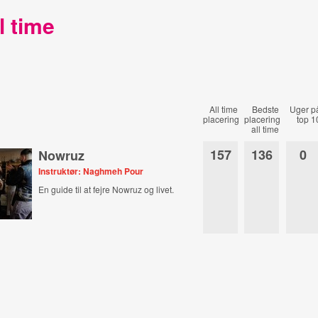
l time
All time
Bedste
Uger p
placering
placering
top 1
all time
157
136
0
Nowruz
Instruktør: Naghmeh Pour
En guide til at fejre Nowruz og livet.