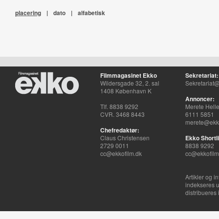
placering
|
dato
|
alfabetisk
Filmmagasinet Ekko
Sekretariat:
Wildersgade 32, 2. sal
Sekretariat@
1408 København K
Annoncer:
Tlf. 8838 9292
Merete Hell
CVR. 3468 8443
6111 5851
merete@ekko
Chefredaktør:
Claus Christensen
Ekko Shortli
2729 0011
8838 9292
cc@ekkofilm.dk
cc@ekkofilm
Artikler og i
indekseres u
distribueres