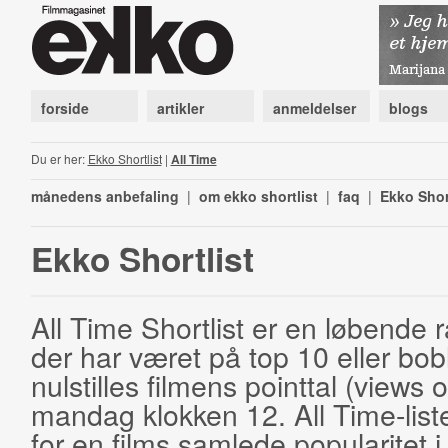
forside
artikler
anmeldelser
blogs
Du er her:
Ekko Shortlist
|
All Time
månedens anbefaling
|
om ekko shortlist
|
faq
|
Ekko Shor
Ekko Shortlist
All Time Shortlist er en løbende ra
der har været på top 10 eller bobl
nulstilles filmens pointtal (views 
mandag klokken 12. All Time-list
for en films samlede popularitet i 