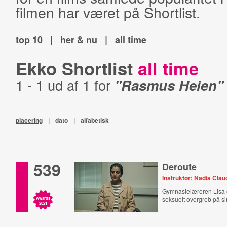
filmen har været på Shortlist.
top 10
|
her & nu
|
all time
Ekko Shortlist
all time
1 - 1 ud af 1 for
"Rasmus Heien"
placering
|
dato
|
alfabetisk
539
Deroute
Instruktør: Nadia Clau
Gymnasielæreren Lisa e
seksuelt overgreb på s
Awards
2021