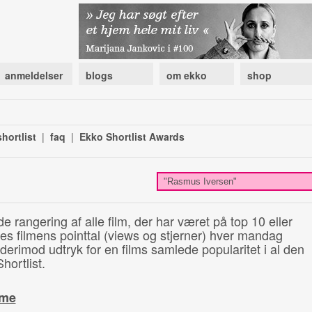
anmeldelser
blogs
om ekko
shop
hortlist
|
faq
|
Ekko Shortlist Awards
de rangering af alle film, der har været på top 10 eller
illes filmens pointtal (views og stjerner) hver mandag
 derimod udtryk for en films samlede popularitet i al den
hortlist.
ime