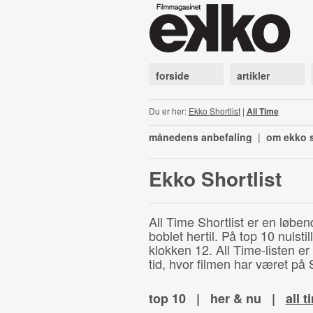
forside
artikler
Du er her:
Ekko Shortlist
|
All Time
månedens anbefaling
|
om ekko s
Ekko Shortlist
All Time Shortlist er en løben
boblet hertil. På top 10 nulst
klokken 12. All Time-listen er
tid, hvor filmen har været på S
top 10
|
her & nu
|
all t