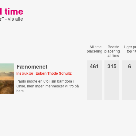
l time
n"
-
vis alle
All time
Bedste
Uger p
placering
placering
top 1
all time
461
315
6
Fænomenet
Instruktør: Esben Thode Schultz
Paulo mødte en ufo i sin barndom i
Chile, men ingen mennesker vil tro på
ham.