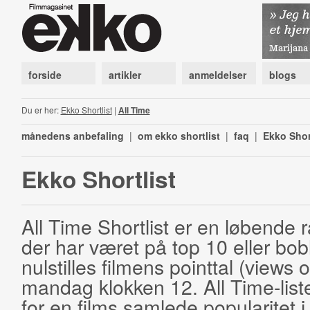
forside
artikler
anmeldelser
blogs
Du er her:
Ekko Shortlist
|
All Time
månedens anbefaling
|
om ekko shortlist
|
faq
|
Ekko Shor
Ekko Shortlist
All Time Shortlist er en løbende ra
der har været på top 10 eller bobl
nulstilles filmens pointtal (views 
mandag klokken 12. All Time-list
for en films samlede popularitet i 