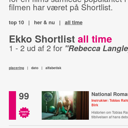
filmen har været på Shortlist.
top 10
|
her & nu
|
all time
Ekko Shortlist
all time
1 - 2 ud af 2 for
"Rebecca Langle
placering
|
dato
|
alfabetisk
99
National Roma
Instruktør: Tobias Ra
Birk
Historien om Tobias R
Awards
2021
tilblivelsen af hans de