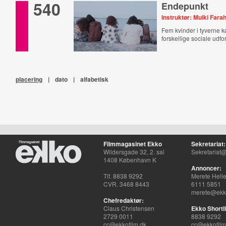
540
Endepunkt
Instruktør: Mulki Fara
Fem kvinder i tyverne
forskellige sociale udfo
placering
|
dato
|
alfabetisk
Filmmagasinet Ekko
Sekretariat:
Wildersgade 32, 2. sal
Sekretariat@
1408 København K
Annoncer:
Tlf. 8838 9292
Merete Hell
CVR. 3468 8443
6111 5851
merete@ekko
Chefredaktør:
Claus Christensen
Ekko Shortli
2729 0011
8838 9292
cc@ekkofilm.dk
cc@ekkofilm