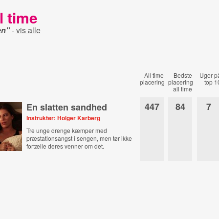
l time
en"
-
vis alle
All time
Bedste
Uger p
placering
placering
top 1
all time
447
84
7
En slatten sandhed
Instruktør: Holger Karberg
Tre unge drenge kæmper med
præstationsangst i sengen, men tør ikke
fortælle deres venner om det.