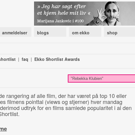
anmeldelser
blogs
om ekko
shop
hortlist
|
faq
|
Ekko Shortlist Awards
de rangering af alle film, der har været på top 10 eller
illes filmens pointtal (views og stjerner) hver mandag
 derimod udtryk for en films samlede popularitet i al den
hortlist.
ime