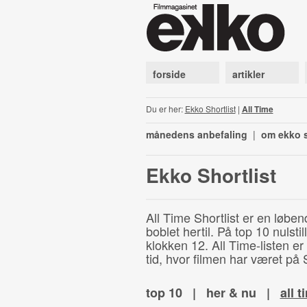
forside
artikler
Du er her:
Ekko Shortlist
|
All Time
månedens anbefaling
|
om ekko s
Ekko Shortlist
All Time Shortlist er en løben
boblet hertil. På top 10 nulst
klokken 12. All Time-listen er
tid, hvor filmen har været på S
top 10
|
her & nu
|
all t