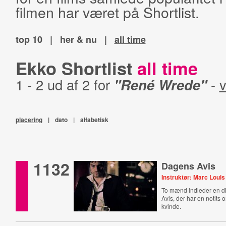
filmen har været på Shortlist.
top 10
|
her & nu
|
all time
Ekko Shortlist
all time
1 - 2 ud af 2 for
"René Wrede"
-
v
placering
|
dato
|
alfabetisk
1132
Dagens Avis
Instruktør: Marc Louis
To mænd indleder en 
Avis, der har en notits
kvinde.