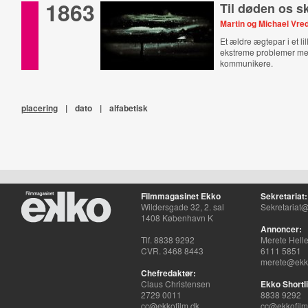
1863
Til døden os sk
Martin og Michael Vre
Et ældre ægtepar i et li
ekstreme problemer me
kommunikere.
placering
|
dato
|
alfabetisk
Filmmagasinet Ekko
Sekretariat:
Wildersgade 32, 2. sal
Sekretariat@
1408 København K
Annoncer:
Tlf. 8838 9292
Merete Hell
CVR. 3468 8443
6111 5851
merete@ekko
Chefredaktør:
Claus Christensen
Ekko Shortli
2729 0011
8838 9292
cc@ekkofilm.dk
cc@ekkofilm