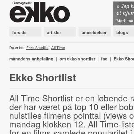
forside
artikler
anmeldelser
blogs
Du er her:
Ekko Shortlist
|
All Time
månedens anbefaling
|
om ekko shortlist
|
faq
|
Ekko Shor
Ekko Shortlist
All Time Shortlist er en løbende ra
der har været på top 10 eller bobl
nulstilles filmens pointtal (views 
mandag klokken 12. All Time-list
for en films samlede popularitet i 