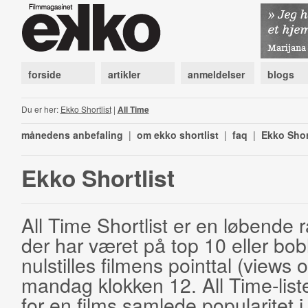
forside
artikler
anmeldelser
blogs
Du er her:
Ekko Shortlist
|
All Time
månedens anbefaling
|
om ekko shortlist
|
faq
|
Ekko Shor
Ekko Shortlist
All Time Shortlist er en løbende ra
der har været på top 10 eller bobl
nulstilles filmens pointtal (views 
mandag klokken 12. All Time-list
for en films samlede popularitet i 