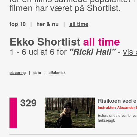
filmen har været på Shortlist.
top 10
|
her & nu
|
all time
Ekko Shortlist
all time
1 - 6 ud af 6 for
"Ricki Hall"
-
vis 
placering
|
dato
|
alfabetisk
329
Risikoen ved e
Instruktør: Alexander
Esters eneste ven blive
heksejagt.