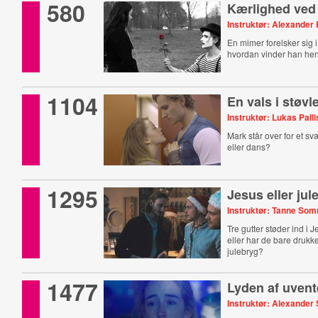
580
Kærlighed ved
Instruktør: Alexander
En mimer forelsker sig 
hvordan vinder han he
1104
En vals i støvl
Instruktør: Lukas Pall
Mark står over for et sv
eller dans?
1295
Jesus eller ju
Instruktør: Tanne So
Tre gutter støder ind i J
eller har de bare drukk
julebryg?
1477
Lyden af uvent
Instruktør: Alexande