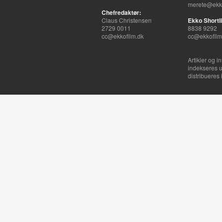
merete@ekko
Chefredaktør:
Claus Christensen
Ekko Shortli
2729 0011
8838 9292
cc@ekkofilm.dk
cc@ekkofilm
Artikler og i
indekseres u
distribueres