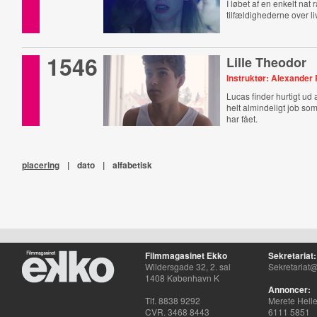
I løbet af en enkelt nat 
tilfældighederne over li
1546
Lille Theodor
Instruktør: Alexander
Lucas finder hurtigt ud a
helt almindeligt job som
har fået.
placering
|
dato
|
alfabetisk
Filmmagasinet Ekko
Sekretariat:
Wildersgade 32, 2. sal
Sekretariat@
1408 København K
Annoncer:
Tlf. 8838 9292
Merete Hell
CVR. 3468 8443
6111 5851