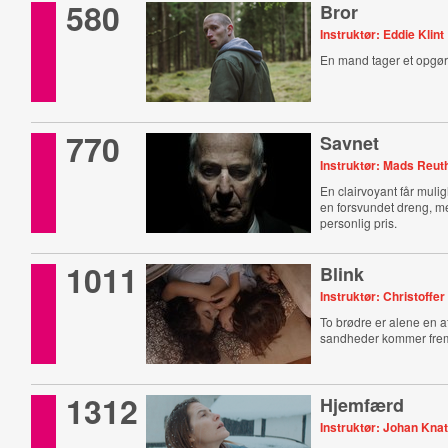
580
Bror
Instruktør: Eddie Klint
En mand tager et opgør
770
Savnet
Instruktør: Mads Reut
En clairvoyant får mulig
en forsvundet dreng, m
personlig pris.
1011
Blink
Instruktør: Christoffe
To brødre er alene en a
sandheder kommer fre
1312
Hjemfærd
Instruktør: Johan Kna