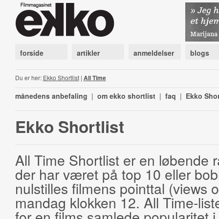
forside
artikler
anmeldelser
blogs
Du er her:
Ekko Shortlist
|
All Time
månedens anbefaling
|
om ekko shortlist
|
faq
|
Ekko Shor
Ekko Shortlist
All Time Shortlist er en løbende ra
der har været på top 10 eller bobl
nulstilles filmens pointtal (views 
mandag klokken 12. All Time-list
for en films samlede popularitet i 