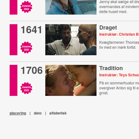
Jenny skal sælge sit 
overmandes af minder
Awards
2024
delte huset med.
1641
Draget
Instruktør: Christian 
Kvægfarmeren Thomas 
liv med en mørk fortid.
Awards
2020
1706
Tradition
Instruktør: Teys Schu
På en sommerhustur m
overgiver Anton sig til e
Awards
2023
gnist.
placering
|
dato
|
alfabetisk