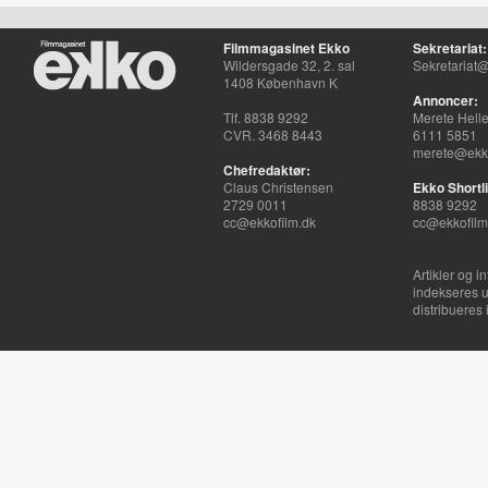
Filmmagasinet Ekko
Sekretariat:
Wildersgade 32, 2. sal
Sekretariat@
1408 København K
Annoncer:
Tlf. 8838 9292
Merete Hell
CVR. 3468 8443
6111 5851
merete@ekko
Chefredaktør:
Claus Christensen
Ekko Shortli
2729 0011
8838 9292
cc@ekkofilm.dk
cc@ekkofilm
Artikler og i
indekseres u
distribueres