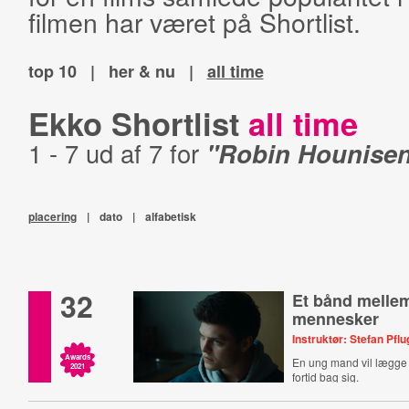
filmen har været på Shortlist.
top 10
|
her & nu
|
all time
Ekko Shortlist
all time
1 - 7 ud af 7 for
"Robin Hounise
placering
|
dato
|
alfabetisk
32
Et bånd melle
mennesker
Instruktør: Stefan Pflu
Awards
En ung mand vil lægge 
2021
fortid bag sig.