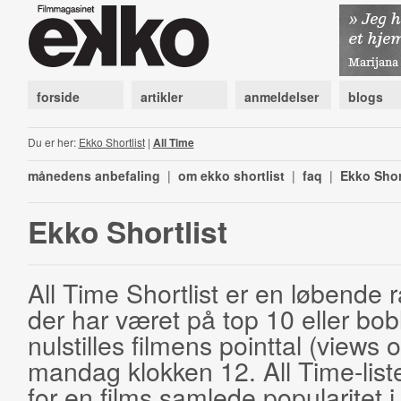
forside
artikler
anmeldelser
blogs
Du er her:
Ekko Shortlist
|
All Time
månedens anbefaling
|
om ekko shortlist
|
faq
|
Ekko Shor
Ekko Shortlist
All Time Shortlist er en løbende ra
der har været på top 10 eller bobl
nulstilles filmens pointtal (views 
mandag klokken 12. All Time-list
for en films samlede popularitet i 