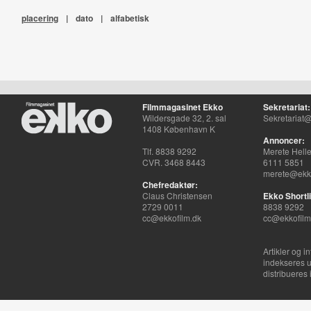
placering
|
dato
|
alfabetisk
Filmmagasinet Ekko
Sekretariat:
Wildersgade 32, 2. sal
Sekretariat@
1408 København K
Annoncer:
Tlf. 8838 9292
Merete Hell
CVR. 3468 8443
6111 5851
merete@ekko
Chefredaktør:
Claus Christensen
Ekko Shortli
2729 0011
8838 9292
cc@ekkofilm.dk
cc@ekkofilm
Artikler og i
indekseres u
distribueres