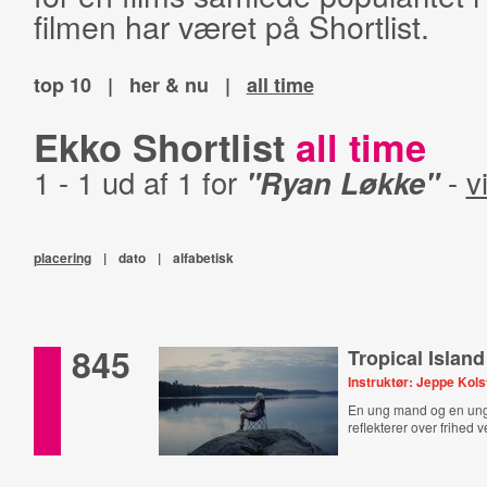
filmen har været på Shortlist.
top 10
|
her & nu
|
all time
Ekko Shortlist
all time
1 - 1 ud af 1 for
"Ryan Løkke"
-
v
placering
|
dato
|
alfabetisk
845
Tropical Island
Instruktør: Jeppe Kols
En ung mand og en un
reflekterer over frihed v