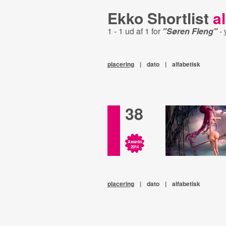
Ekko Shortlist
al
1 - 1 ud af 1 for
"Søren Fleng"
-
placering
|
dato
|
alfabetisk
38
Awards
2014
placering
|
dato
|
alfabetisk