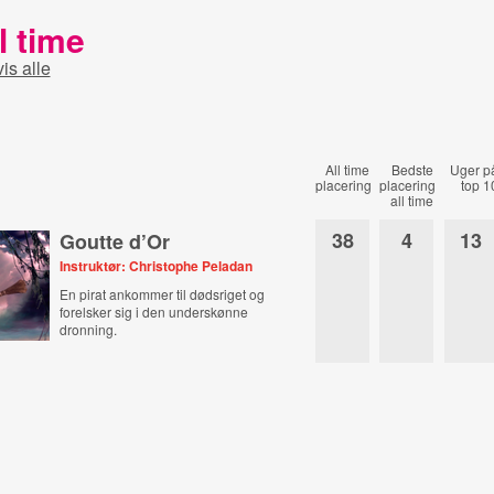
l time
vis alle
All time
Bedste
Uger p
placering
placering
top 1
all time
38
4
13
Goutte d’Or
Instruktør: Christophe Peladan
En pirat ankommer til dødsriget og
forelsker sig i den underskønne
dronning.