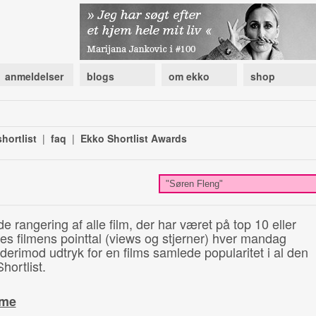
anmeldelser
blogs
om ekko
shop
hortlist
|
faq
|
Ekko Shortlist Awards
de rangering af alle film, der har været på top 10 eller
illes filmens pointtal (views og stjerner) hver mandag
 derimod udtryk for en films samlede popularitet i al den
hortlist.
ime