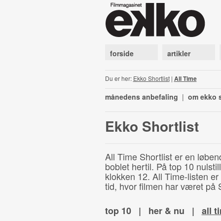
forside
artikler
Du er her:
Ekko Shortlist
|
All Time
månedens anbefaling
|
om ekko s
Ekko Shortlist
All Time Shortlist er en løben
boblet hertil. På top 10 nulst
klokken 12. All Time-listen er
tid, hvor filmen har været på S
top 10
|
her & nu
|
all t