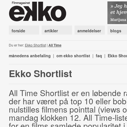
forside
artikler
anmeldelser
blogs
Du er her:
Ekko Shortlist
|
All Time
månedens anbefaling
|
om ekko shortlist
|
faq
|
Ekko Shor
Ekko Shortlist
All Time Shortlist er en løbende ra
der har været på top 10 eller bobl
nulstilles filmens pointtal (views 
mandag klokken 12. All Time-list
for en films samlede popularitet i 