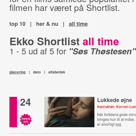
filmen har været på Shortlist.
top 10
|
her & nu
|
all time
Ekko Shortlist
all time
1 - 5 ud af 5 for
"Søs Thøstesen"
placering
|
dato
|
alfabetisk
24
Lukkede øjne
Instruktør: Kerren Lu
Når fortidens gode mind
tvinges hun til at inds
Awards
2015
er alvorligt syg.