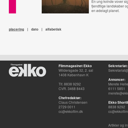
En ung kvinde vover s
fjendtlige landskaber og
en ødelagt planet.
placering
|
dato
|
alfabetisk
Filmmagasinet Ekko
Sekretariat:
Wildersgade 32, 2. sal
Sekretariat@
1408 København K
Annoncer:
Tlf. 8838 9292
Merete Hell
CVR. 3468 8443
6111 5851
merete@ekko
Chefredaktør:
Claus Christensen
Ekko Shortli
2729 0011
8838 9292
cc@ekkofilm.dk
cc@ekkofilm
Artikler og i