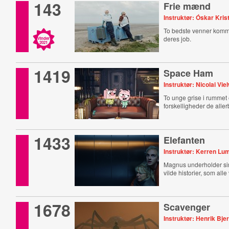
143
Frie mænd
Instruktør: Óskar Kris
To bedste venner komm
deres job.
Vinder
2021
1419
Space Ham
Instruktør: Nicolai Vie
To unge grise i rummet 
forskelligheder de alle
1433
Elefanten
Instruktør: Kerren Lu
Magnus underholder s
vilde historier, som alle
1678
Scavenger
Instruktør: Henrik Bj