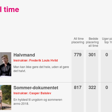
l time
All time
Bedste
Uger p
placering
placering
top 1
all time
779
301
0
Halvmand
Instruktør: Frederik Louis Hviid
Man kan ikke gøre det hele, uden at gøre
det halvt.
817
322
0
Sommer-dokumentet
Instruktør: Casper Balslev
En hyldest til ungdom og sommeren
anno 2018.