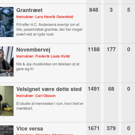
848
3
5
Grantræet
Instruktør: Lars Henrik Ostenfeld
Frit efter H.C. Andersens eventyr om et
lille, pessimistisk grantræ, der har meget
svært ved at nyde nuet.
1188
177
0
Novembervej
Instruktør: Frederik Louis Hviid
Nik & Jay-musikvideo om følelsen af at
gøre sig fri.
1491
68
0
Velsignet være dette sted
Instruktør: Carl Olsson
Et studie af mennesker i rum, hvor livet er
mærkbart.
1671
379
0
Vice versa