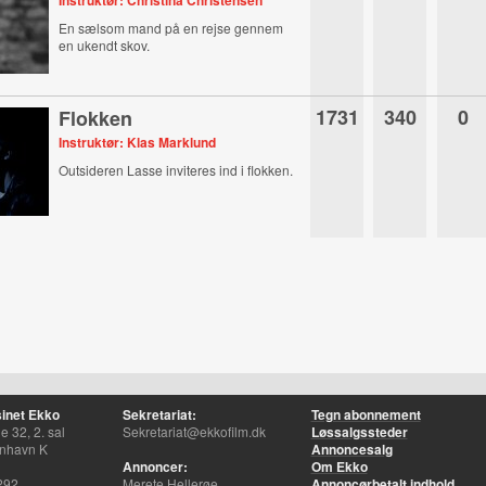
Instruktør: Christina Christensen
En sælsom mand på en rejse gennem
en ukendt skov.
1731
340
0
Flokken
Instruktør: Klas Marklund
Outsideren Lasse inviteres ind i flokken.
inet Ekko
Sekretariat:
Tegn abonnement
 32, 2. sal
Sekretariat@ekkofilm.dk
Løssalgssteder
nhavn K
Annoncesalg
Annoncer:
Om Ekko
292
Merete Hellerøe
Annoncørbetalt indhold