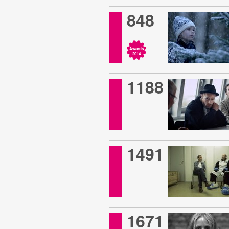
848
Awards
2014
1188
1491
1671