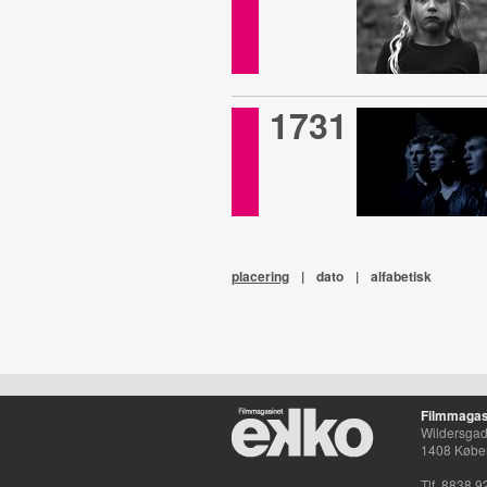
1731
placering
|
dato
|
alfabetisk
Filmmagas
Wildersgade
1408 Købe
Tlf. 8838 9