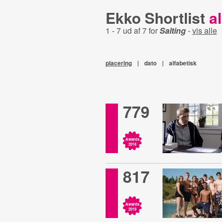
Ekko Shortlist
al
1 - 7 ud af 7 for
Salting
-
vis alle
placering
|
dato
|
alfabetisk
779
Awards
2018
817
Awards
2019