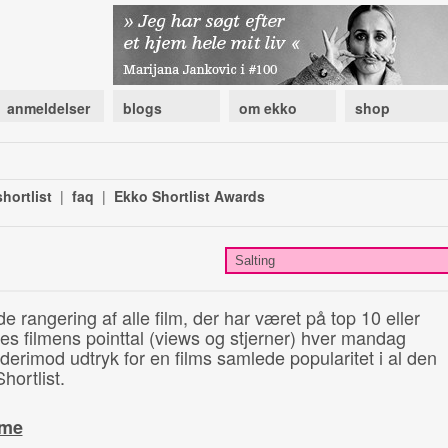
anmeldelser
blogs
om ekko
shop
hortlist
|
faq
|
Ekko Shortlist Awards
de rangering af alle film, der har været på top 10 eller
illes filmens pointtal (views og stjerner) hver mandag
 derimod udtryk for en films samlede popularitet i al den
hortlist.
ime