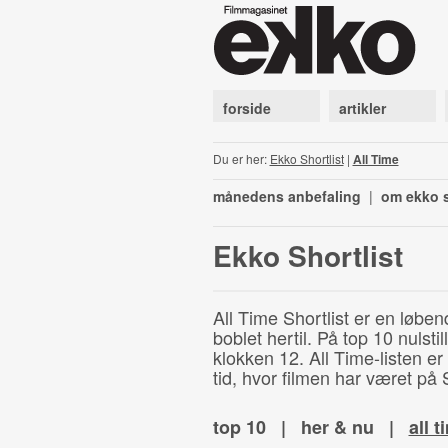
forside
artikler
Du er her:
Ekko Shortlist
|
All Time
månedens anbefaling
|
om ekko s
Ekko Shortlist
All Time Shortlist er en løben
boblet hertil. På top 10 nulst
klokken 12. All Time-listen er
tid, hvor filmen har været på S
top 10
|
her & nu
|
all t