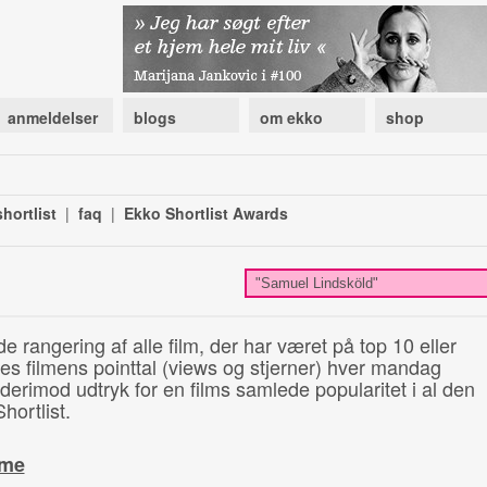
anmeldelser
blogs
om ekko
shop
hortlist
|
faq
|
Ekko Shortlist Awards
de rangering af alle film, der har været på top 10 eller
illes filmens pointtal (views og stjerner) hver mandag
 derimod udtryk for en films samlede popularitet i al den
hortlist.
ime