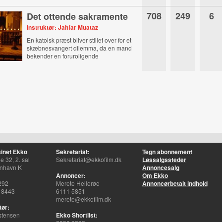
708
249
6
Det ottende sakramente
Instruktør: Jahfar Muataz
En katolsk præst bliver stillet over for et
skæbnesvangert dilemma, da en mand
bekender en foruroligende
hemmelighed.
inet Ekko
Sekretariat:
Tegn abonnement
 32, 2. sal
Sekretariat@ekkofilm.dk
Løssalgssteder
nhavn K
Annoncesalg
Annoncer:
Om Ekko
292
Merete Hellerøe
Annoncørbetalt indhold
 8443
6111 5851
merete@ekkofilm.dk
tør:
stensen
Ekko Shortlist: