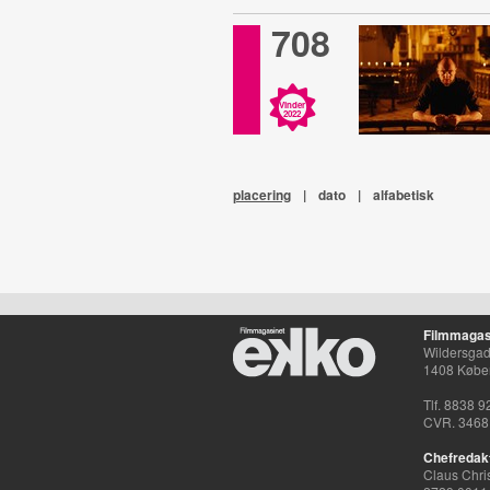
708
Vinder
2022
placering
|
dato
|
alfabetisk
Filmmagas
Wildersgade
1408 Købe
Tlf. 8838 9
CVR. 3468
Chefredak
Claus Chri