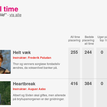
l time
öld"
-
vis alle
All time
Bedste
Uger p
placering
placering
top 1
all time
255
244
0
Helt væk
Instruktør: Frederik Paludan
Thor og venners sorgløse forstadsliv
ændres, da voksenlivet banker på.
416
384
0
Heartbreak
Instruktør: August Aabo
Albert og Sixten skal giftes, men allerede
på bryllupsmorgenen er der gnidninger.