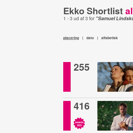
Ekko Shortlist
al
1 - 3 ud af 3 for
"Samuel Lindsk
placering
|
dato
|
alfabetisk
255
416
Awards
2023