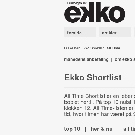
forside
artikler
Du er her:
Ekko Shortlist
|
All Time
månedens anbefaling
|
om ekko s
Ekko Shortlist
All Time Shortlist er en løben
boblet hertil. På top 10 nulst
klokken 12. All Time-listen er
tid, hvor filmen har været på S
top 10
|
her & nu
|
all t