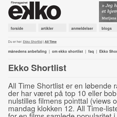
forside
artikler
anmeldelser
blogs
Du er her:
Ekko Shortlist
|
All Time
månedens anbefaling
|
om ekko shortlist
|
faq
|
Ekko Shor
Ekko Shortlist
All Time Shortlist er en løbende ra
der har været på top 10 eller bobl
nulstilles filmens pointtal (views 
mandag klokken 12. All Time-list
for en films samlede popularitet i 