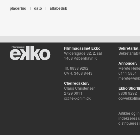
placering
|
dato
|
alfabetisk
Filmmagasinet Ekko
Sekretariat:
Wildersgade 32, 2. sal
Sekretariat@
1408 København K
Annoncer:
Tlf. 8838 9292
Merete Hell
CVR. 3468 8443
6111 5851
merete@ekko
Chefredaktør:
Claus Christensen
Ekko Shortli
2729 0011
8838 9292
cc@ekkofilm.dk
cc@ekkofilm
Artikler og i
indekseres u
distribueres