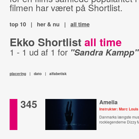
filmen har været på Shortlist.
top 10
|
her & nu
|
all time
Ekko Shortlist
all time
1 - 1 ud af 1 for
"Sandra Kampp"
placering
|
dato
|
alfabetisk
345
Amelia
Instruktør: Marc Louis
Danmarks længste musi
rocklegenderne Dizzy M